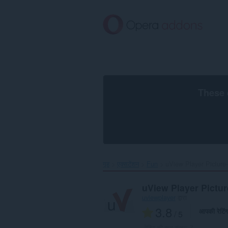
मुख्य
सामग्री
को
छोड़
दें
These 
गृह
एक्सटेंशन
Fun
uView Player Picture-
uView Player Pictur
uviewplayer
द्वारा
3.8
आपकी रेटिं
/ 5
रेटिंग की कुल संख्या:
7