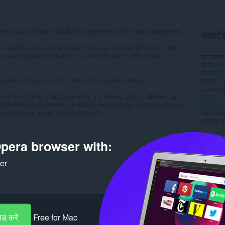
era, your ultimate solution for seamless online video streaming.
एक्सटेंश
to watch your favorite videos? Look no further! With just a few
to open any online video in the uView Player for Windows,
डाउनलोड
श्रेणी
Fu
संस्करण
you're working on other tasks or doing other things.
आकार
1
Last up
 Online, MP4, Youtube Shorts, TV shows, Twitch, Netflix, and
लाइसेंस
. Whether you're working on tasks, multitasking, or simply enjoying
गोपनीयता 
 ensures you never miss a moment...
सेवा वेबस
सहायता पृष
Rela
pera browser with:
ker
ड करें
Free for Mac