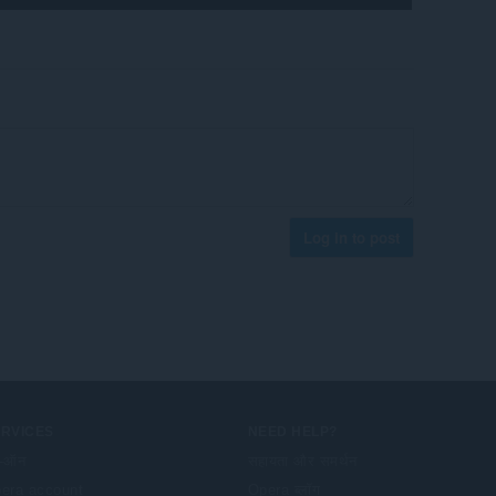
Log in to post
ERVICES
NEED HELP?
-ऑन
सहायता और समर्थन
era account
Opera ब्लॉग