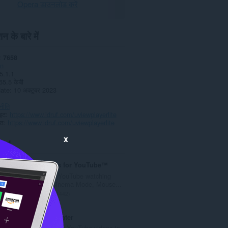
Opera डाउनलोड करें
न के बारे में
7658
n
5.1.1
65.5 केबी
date
10 अक्टूबर 2023
नीति
ाइट
https://www.idruf.com/uviewplayerlite
्ठ
https://www.idruf.com/uviewplayerlite
x
ted
Magic Actions for YouTube™
Enhance your YouTube watching
experience! Cinema Mode, Mouse...
रे
1442
टिं
ग
YouTube Repeater
की
Adds a button to YouTube videos to