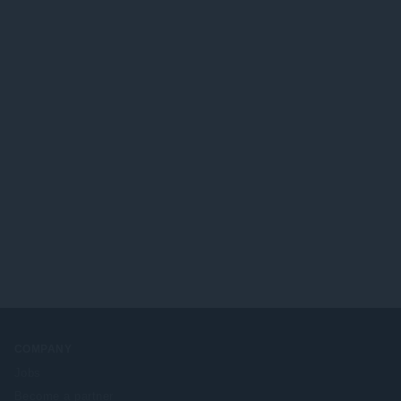
सं
ख्या
:
COMPANY
Jobs
Become a partner