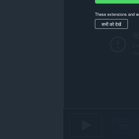
पहुँच
प्राप्त
These extensions and wa
कर
सकता
सभी को देखें
है।
यह
एक्सटेंशन
आपके
टैब
और
ब्राउज़िंग
गतिविधि
तक
पहुँच
प्राप्त
कर
सकता
है।