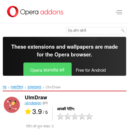
मुख्य
सामग्री
को
छोड़
दें
These extensions and wallpapers are made
for the
Opera browser
.
Opera डाउनलोड करें
Free for Android
गृह
एक्सटेंशन
उत्पादकता
UlmDraw‎
UlmDraw
ulmdesign
द्वारा
3.9
आपकी रेटिंग
/ 5
रेटिंग की कुल संख्या:
5