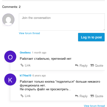
कु
Comments: 2
ल
सं
ख्या
:
View forum thread
Log in to post
Onellenc
1 month ago
O
Работает стабильно, претензий нет
Link
Reply
Quote
k174xa10
6 years ago
K
Работает только кнопка "поделиться" больше никакого
функционала нет.
Ни открыть файл ни просмотреть .
Link
Reply
Quote
View forum thread