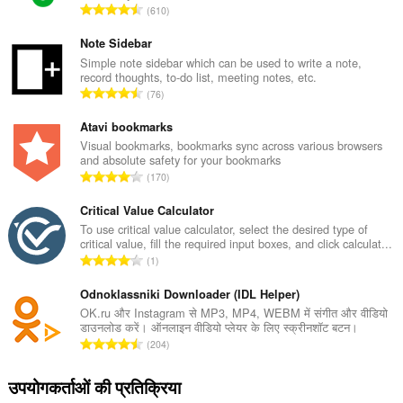
रे
610
टिं
ग
Note Sidebar
की
Simple note sidebar which can be used to write a note,
record thoughts, to-do list, meeting notes, etc.
कु
रे
76
ल
टिं
सं
ग
Atavi bookmarks
ख्या
की
Visual bookmarks, bookmarks sync across various browsers
:
and absolute safety for your bookmarks
कु
रे
170
ल
टिं
सं
ग
Critical Value Calculator
ख्या
की
To use critical value calculator, select the desired type of
:
critical value, fill the required input boxes, and click calculat...
कु
रे
1
ल
टिं
सं
ग
Odnoklassniki Downloader (IDL Helper)
ख्या
की
OK.ru और Instagram से MP3, MP4, WEBM में संगीत और वीडियो
:
डाउनलोड करें। ऑनलाइन वीडियो प्लेयर के लिए स्क्रीनशॉट बटन।
कु
रे
204
ल
टिं
सं
ग
उपयोगकर्ताओं की प्रतिक्रिया
ख्या
की
: