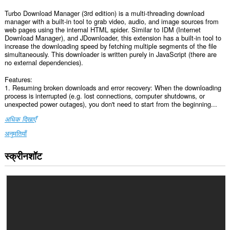
Turbo Download Manager (3rd edition) is a multi-threading download
manager with a built-in tool to grab video, audio, and image sources from
web pages using the internal HTML spider. Similar to IDM (Internet
Download Manager), and JDownloader, this extension has a built-in tool to
increase the downloading speed by fetching multiple segments of the file
simultaneously. This downloader is written purely in JavaScript (there are
no external dependencies).
Features:
1. Resuming broken downloads and error recovery: When the downloading
process is interrupted (e.g. lost connections, computer shutdowns, or
unexpected power outages), you don't need to start from the beginning...
अधिक दिखाएँ
अनुमतियाँ
स्क्रीनशॉट
यह
एक्सटेंशन
सभी
वेबसाइट
पर
आपके
डेटा
तक
पहुँच
प्राप्त