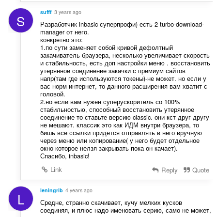
sufff
3 years ago
S
Разработчик inbasic суперпрофи) есть 2 turbo-download-
manager от него.
конкретно это:
1.по сути заменяет собой кривой дефолтный
закачиватель браузера, несколько увеличивает скорость
и стабильность, есть доп настройки меню . восстановить
утерянное соединение закачки с премиум сайтов
напр(там где используются токены)-не может. но если у
вас норм интернет, то данного расширения вам хватит с
головой.
2.но если вам нужен суперускоритель со 100%
стабильностью, способный восстановить утерянное
соединение то ставьте версию classic. они кст друг другу
не мешают. классик это как ИДМ внутри браузера, то
бишь все ссылки придется отправлять в него вручную
через меню или копирование( у него будет отдельное
окно которое нелзя закрывать пока он качает).
Спасибо, inbasic!
Link
Reply
Quote
leningrib
4 years ago
L
Средне, странно скачивает, кучу мелких кусков
соединяя, и плюс надо именовать серию, само не может,