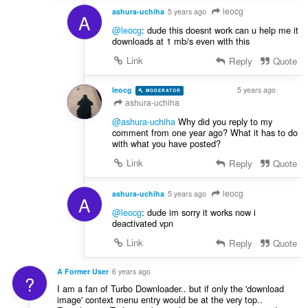
leocg
ashura-uchiha
5 years ago
A
@leocg
: dude this doesnt work can u help me it
downloads at 1 mb/s even with this
Link
Reply
Quote
leocg
5 years ago
MODERATOR
VOLUNTEER
ashura-uchiha
@ashura-uchiha
Why did you reply to my
comment from one year ago? What it has to do
with what you have posted?
Link
Reply
Quote
leocg
ashura-uchiha
5 years ago
A
@leocg
: dude im sorry it works now i
deactivated vpn
Link
Reply
Quote
A Former User
6 years ago
?
I am a fan of Turbo Downloader.. but if only the 'download
image' context menu entry would be at the very top..