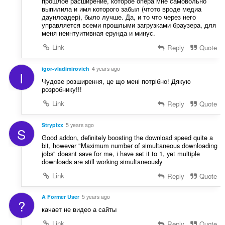
прошлое расширение, которое опера мне самовольно
выпилила и имя которого забыл (чтото вроде медиа
даунлоадер), было лучше. Да, и то что через него
управляется всеми прошлыми загрузками браузера, для
меня неинтуитивная ерунда и минус.
Link
Reply
Quote
igor-vladimirovich
4 years ago
I
Чудове розширення, це що мені потрібно! Дякую
розробнику!!!
Link
Reply
Quote
Strypixx
5 years ago
S
Good addon, definitely boosting the download speed quite a
bit, however "Maximum number of simultaneous downloading
jobs" doesnt save for me, i have set it to 1, yet multiple
downloads are still working simultaneously
Link
Reply
Quote
A Former User
5 years ago
?
качает не видео а сайты
Link
Reply
Quote