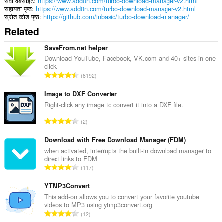
सेवा वेबसाइट
https://www.add0n.com/turbo-download-manager-v2.html
them
सहायता पृष्ठ
https://www.add0n.com/turbo-download-manager-v2.html
to
स्रोत कोड पृष्ठ
https://github.com/inbasic/turbo-download-manager/
you
Related
in
the
system
SaveFrom.net helper
tray.
Download YouTube, Facebook, VK.com and 40+ sites in one
click.
This
रे
8192
extension
टिं
can
ग
Image to DXF Converter
store
an
की
Right-click any image to convert it into a DXF file.
unlimited
कु
amount
रे
2
ल
of
टिं
सं
client-
ग
Download with Free Download Manager (FDM)
side
ख्या
की
when activated, interrupts the built-in download manager to
data.
:
direct links to FDM
कु
रे
117
ल
टिं
सं
ग
YTMP3Convert
ख्या
की
This add-on allows you to convert your favorite youtube
:
videos to MP3 using ytmp3convert.org
कु
रे
12
ल