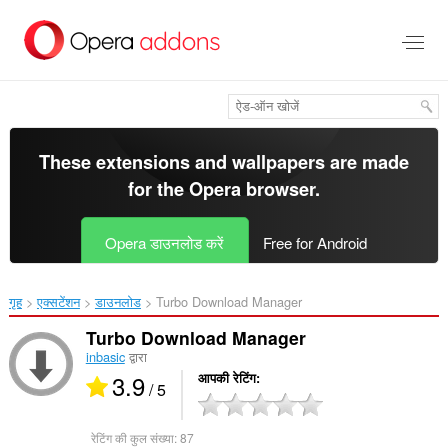
मुख्य
सामग्री
को
छोड़
दें
These extensions and wallpapers are made
for the
Opera browser
.
Opera डाउनलोड करें
Free for Android
गृह
एक्सटेंशन
डाउनलोड
Turbo Download Manager‎
Turbo Download Manager
inbasic
द्वारा
3.9
आपकी रेटिंग
/ 5
रेटिंग की कुल संख्या:
87