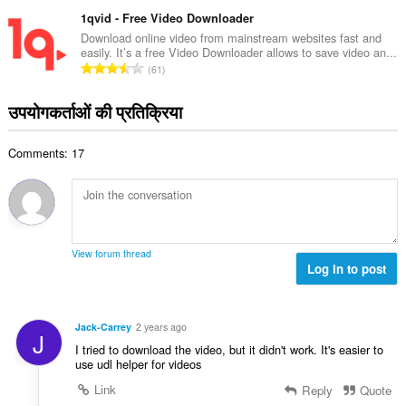
टिं
सं
ग
1qvid - Free Video Downloader
ख्या
की
Download online video from mainstream websites fast and
:
easily. It’s a free Video Downloader allows to save video an...
कु
रे
61
ल
टिं
सं
ग
उपयोगकर्ताओं की प्रतिक्रिया
ख्या
की
:
कु
Comments: 17
ल
सं
ख्या
:
View forum thread
Log in to post
Jack-Carrey
2 years ago
J
I tried to download the video, but it didn't work. It's easier to
use udl helper for videos
Link
Reply
Quote