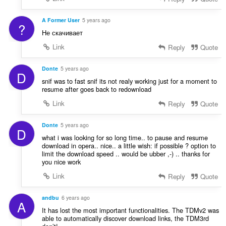
A Former User
5 years ago
?
Не скачивает
Link
Reply
Quote
Donte
5 years ago
D
snif was to fast snif its not realy working just for a moment to
resume after goes back to redownload
Link
Reply
Quote
Donte
5 years ago
D
what i was looking for so long time.. to pause and resume
download in opera.. nice.. a little wish: if possible ? option to
limit the download speed .. would be ubber ,-) .. thanks for
you nice work
Link
Reply
Quote
andbu
6 years ago
A
It has lost the most important functionalities. The TDMv2 was
able to automatically discover download links, the TDM3rd