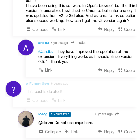
don’t!
I have been using this software in Opera browser, but the third
version is unusable. I switched to Chrome, but unfortunately it
was updated from v2 to 3rd also. And automatic link detection
also stopped working. How can I get the v2 version again?
Collapse
Link
Reply
Quote
andbu
andbu
6 years ago
A
@andbu
: They have improved the operation of the
extension. Everything works as it should since version
0.5.4. Thank you!
Link
Reply
Quote
A Former User
6 years ago
?
This post is deleted!
Collapse
Link
leocg
6 years ago
MODERATOR
VOLUNTEER
@dokha Do not use caps here.
Collapse
Link
Reply
Quote