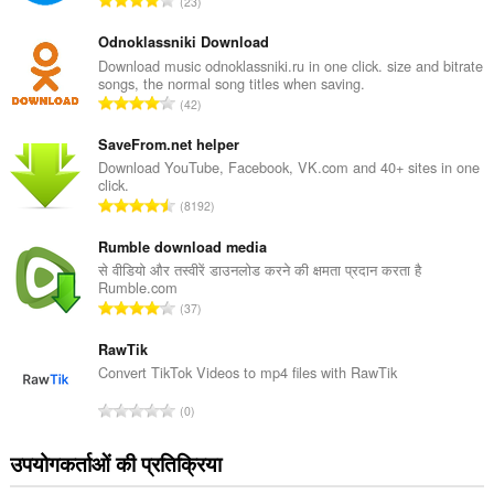
23
टिं
ग
Odnoklassniki Download
की
Download music odnoklassniki.ru in one click. size and bitrate
songs, the normal song titles when saving.
कु
रे
42
ल
टिं
सं
ग
SaveFrom.net helper
ख्या
की
Download YouTube, Facebook, VK.com and 40+ sites in one
:
click.
कु
रे
8192
ल
टिं
सं
ग
Rumble download media
ख्या
की
से वीडियो और तस्वीरें डाउनलोड करने की क्षमता प्रदान करता है
:
Rumble.com
कु
रे
37
ल
टिं
सं
ग
RawTik
ख्या
की
Convert TikTok Videos to mp4 files with RawTik
:
कु
रे
0
ल
टिं
सं
ग
उपयोगकर्ताओं की प्रतिक्रिया
ख्या
की
: