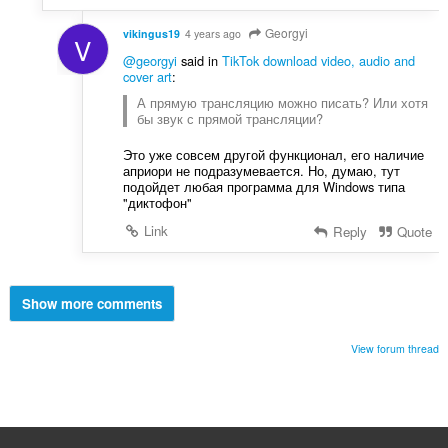
Georgyi
vikingus19
4 years ago
V
@georgyi
said in
TikTok download video, audio and
cover art
:
А прямую трансляцию можно писать? Или хотя
бы звук с прямой трансляции?
Это уже совсем другой функционал, его наличие
априори не подразумевается. Но, думаю, тут
подойдет любая программа для Windows типа
"диктофон"
Link
Reply
Quote
Show more comments
View forum thread