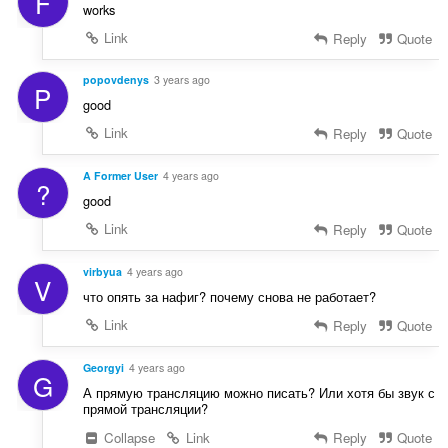
F
works
Link
Reply
Quote
popovdenys
3 years ago
P
good
Link
Reply
Quote
A Former User
4 years ago
?
good
Link
Reply
Quote
virbyua
4 years ago
V
что опять за нафиг? почему снова не работает?
Link
Reply
Quote
Georgyi
4 years ago
G
А прямую трансляцию можно писать? Или хотя бы звук с
прямой трансляции?
Collapse
Link
Reply
Quote