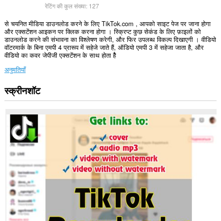
रेटिंग की कुल संख्या:
127
से चयनित मीडिया डाउनलोड करने के लिए TikTok.com , आपको साइट पेज पर जाना होगा
और एक्सटेंशन आइकन पर क्लिक करना होगा । स्क्रिप्ट कुछ सेकंड के लिए फ़ाइलों को
डाउनलोड करने की संभावना का विश्लेषण करेगी, और फिर उपलब्ध विकल्प दिखाएगी । वीडियो
वॉटरमार्क के बिना एमपी 4 प्रारूप में सहेजे जाते हैं, ऑडियो एमपी 3 में सहेजा जाता है, और
वीडियो का कवर जेपीजी एक्सटेंशन के साथ होता हैै
अनुमतियाँ
स्क्रीनशॉट
यह
एक्सटेंशन
कुछ
वेबसाइट
पर
आपके
डेटा
तक
पहुँच
प्राप्त
कर
सकता
है।