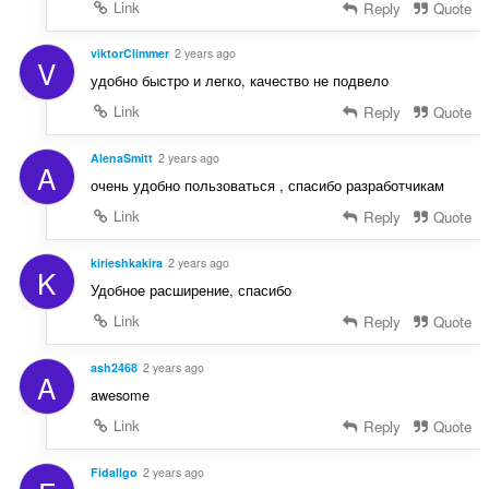
Link
Reply
Quote
viktorClimmer
2 years ago
V
удобно быстро и легко, качество не подвело
Link
Reply
Quote
AlenaSmitt
2 years ago
A
очень удобно пользоваться , спасибо разработчикам
Link
Reply
Quote
kirieshkakira
2 years ago
K
Удобное расширение, спасибо
Link
Reply
Quote
ash2468
2 years ago
A
awesome
Link
Reply
Quote
Fidallgo
2 years ago