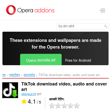
मुख्य
सामग्री
को
छोड़
दें
These extensions and wallpapers are made
for the
Opera browser
.
Opera डाउनलोड करें
Free for Android
गृह
एक्सटेंशन
डाउनलोड
TikTok download video, audio and cover art‎
TikTok download video, audio and cover
art
vikingus19
द्वारा
4.1
आपकी रेटिंग
/ 5