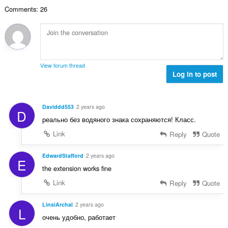
कु
Comments: 26
ल
सं
ख्या
:
View forum thread
Log in to post
Daviddd553
2 years ago
D
реально без водяного знака сохраняются! Класс.
Link
Reply
Quote
EdwardStafford
2 years ago
E
the extension works fine
Link
Reply
Quote
LinsiArchal
2 years ago
L
очень удобно, работает