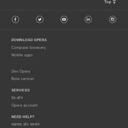
Top
F
Facebook
Twitter
Youtube
LinkedIn
Instag
o
l
l
o
DOWNLOAD OPERA
w
O
Computer browsers
p
Mobile apps
e
r
a
Dev.Opera
Beta version
SERVICES
ऐड-ऑन
Opera account
NEED HELP?
सहायता और समर्थन