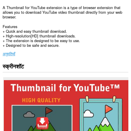
A Thumbnail for YouTube extension is a type of browser extension that
allows you to download YouTube video thumbnail directly from your web
browser.
Features
+ Quick and easy thumbnail download.
+ High-resolution[HD] thumbnail downloads.
+ The extension is designed to be easy to use.
+ Designed to be safe and secure.
अनुमतियाँ
स्क्रीनशॉट
यह
एक्सटेंशन
कुछ
वेबसाइट
पर
आपके
डेटा
तक
पहुँच
प्राप्त
कर
सकता
है।