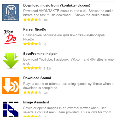
Download music from Vkontakte (vk.com)
Download VKONTAKTE music in one click. Shows the audio
bitrate and fast music download! - Shows the audio bitrate ...
रे
19
टिं
ग
Parser NiceDo
की
Браузерное расширение для приложений-парсеров
NiceDo
कु
रे
2
ल
टिं
सं
ग
SaveFrom.net helper
ख्या
की
Download YouTube, Facebook, VK.com and 40+ sites in one
:
click.
कु
रे
8192
ल
टिं
सं
ग
Download Sound
ख्या
की
Plays a sound or utters a text using speech synthesis when a
:
download is completed.
कु
रे
22
ल
टिं
सं
ग
Image Assistant
ख्या
की
Saves or opens images in an external viewer when user
:
selects a context menu item provided. This allows for zoom...
कु
रे
2