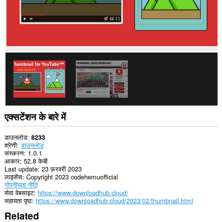
यह
एक्सटेंशन
आपके
टैब
और
ब्राउज़िंग
गतिविधि
तक
पहुँच
प्राप्त
कर
सकता
है।
एक्सटेंशन के बारे में
डाउनलोड
8233
श्रेणी
डाउनलोड
संस्करण
1.0.1
आकार
52.8 केबी
Last update
23 फ़रवरी 2023
लाइसेंस
Copyright 2023 codehemuofficial
गोपनीयता नीति
सेवा वेबसाइट
https://www.downloadhub.cloud/
सहायता पृष्ठ
https://www.downloadhub.cloud/2023/02/thumbnail.html
Related