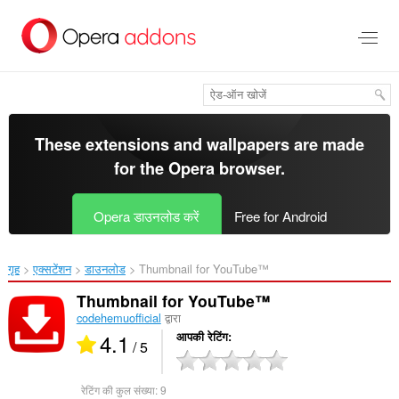
मुख्य
सामग्री
को
छोड़
दें
These extensions and wallpapers are made
for the
Opera browser
.
Opera डाउनलोड करें
Free for Android
गृह
एक्सटेंशन
डाउनलोड
Thumbnail for YouTube™‎
Thumbnail for YouTube™
codehemuofficial
द्वारा
4.1
आपकी रेटिंग
/ 5
रेटिंग की कुल संख्या:
9