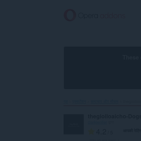
मुख्य
सामग्री
को
छोड़
दें
These 
गृह
एक्सटेंशन
समाचार और मौसम
thegioiloa
thegioiloaicho-Dog
clarkjenifer
द्वारा
4.2
आपकी रेटिं
/ 5
रेटिंग की कुल संख्या:
1