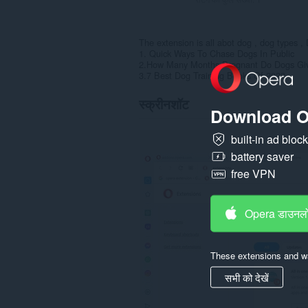
The extension is all abot dog , dog types , 
1. Quick Ways To Chase Dogs In Public
2.How Many Months Pregnant Do Dogs Giv
3.7 Best Dog Training Books Of 2023
स्क्रीनशॉट
Download O
built-in ad bloc
battery saver
free VPN
Opera डाउनलो
These extensions and wa
सभी को देखें