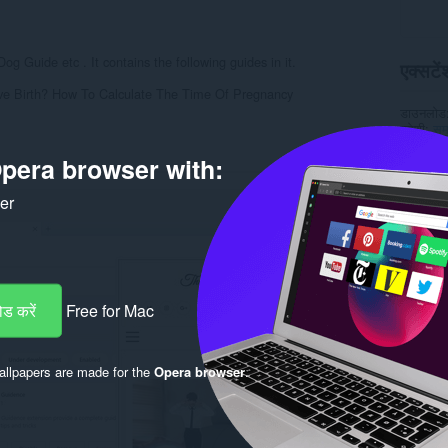
Dog Guide etc . It contains the following guides in it.
एक्सटेंश
e Birth? How To Calculate The Time Of Pregnancy
डाउनलोड
श्रेणी
सम
संस्करण
आकार
6
pera browser with:
Last up
लाइसेंस
ker
सेवा वेबस
Rela
ड करें
Free for Mac
llpapers are made for the
Opera browser
.