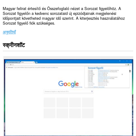
Magyar felirat értesítő és Összefoglaló nézet a Sorozat figyelőhöz. A
Sorozat figyelőn a kedvenc sorozataid új epizódjainak megjelenési
időpontjait követheted magyar idő szerint. A kiterjesztés használatához
Sorozat figyelő fiók szükséges.
अनुमतियाँ
स्क्रीनशॉट
यह
एक्सटेंशन
कुछ
वेबसाइट
पर
आपके
डेटा
तक
पहुँच
प्राप्त
कर
सकता
है।
This
extension
can
create
rich