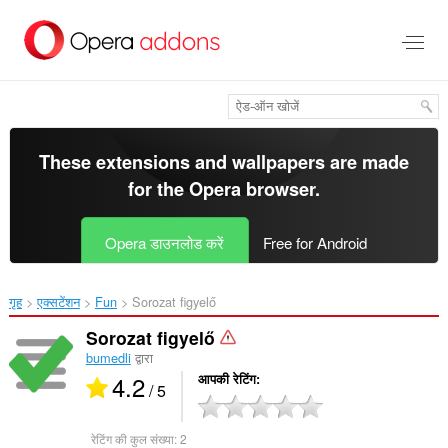
मुख्य
सामग्री
को
छोड़
दें
These extensions and wallpapers are made
for the
Opera browser
.
Opera डाउनलोड करें
Free for Android
गृह
एक्सटेंशन
Fun
Sorozat figyelő‎
Sorozat figyelő
bumedli
द्वारा
4.2
आपकी रेटिंग
/ 5
रेटिंग की कुल संख्या:
2