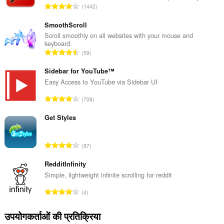
रे
1442
टिं
ग
SmoothScroll
की
Scroll smoothly on all websites with your mouse and
keyboard.
कु
रे
59
ल
टिं
सं
ग
Sidebar for YouTube™
ख्या
की
Easy Access to YouTube via Sidebar UI
:
कु
रे
708
ल
टिं
सं
ग
Get Styles
ख्या
की
:
कु
रे
97
ल
टिं
सं
ग
RedditInfinity
ख्या
की
Simple, lightweight infinite scrolling for reddit
:
कु
रे
4
ल
टिं
सं
ग
उपयोगकर्ताओं की प्रतिक्रिया
ख्या
की