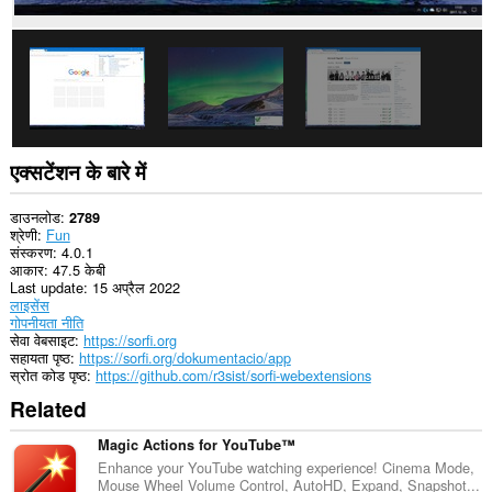
notifications
and
display
them
to
you
in
the
system
tray.
एक्सटेंशन के बारे में
डाउनलोड
2789
श्रेणी
Fun
संस्करण
4.0.1
आकार
47.5 केबी
Last update
15 अप्रैल 2022
लाइसेंस
गोपनीयता नीति
सेवा वेबसाइट
https://sorfi.org
सहायता पृष्ठ
https://sorfi.org/dokumentacio/app
स्रोत कोड पृष्ठ
https://github.com/r3sist/sorfi-webextensions
Related
Magic Actions for YouTube™
Enhance your YouTube watching experience! Cinema Mode,
Mouse Wheel Volume Control, AutoHD, Expand, Snapshot...