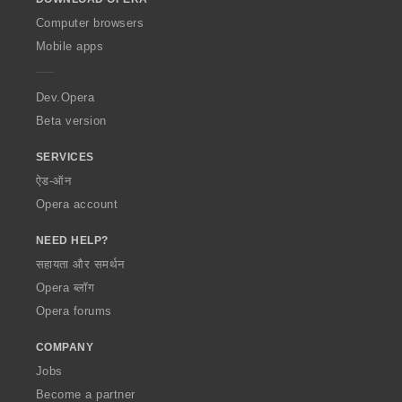
w
O
Computer browsers
p
Mobile apps
e
r
a
Dev.Opera
Beta version
SERVICES
ऐड-ऑन
Opera account
NEED HELP?
सहायता और समर्थन
Opera ब्लॉग
Opera forums
COMPANY
Jobs
Become a partner