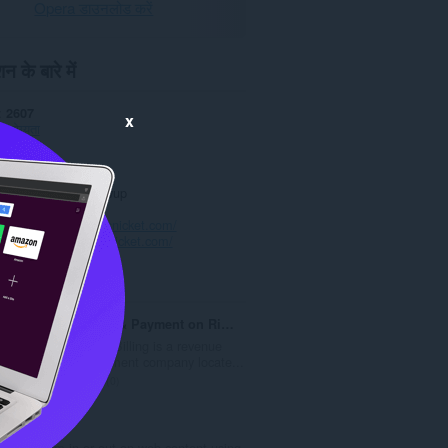
Opera डाउनलोड करें
न के बारे में
2607
x
ँच-योग्यता
1.0.0
2.1 केबी
date
20 जून 2022
Copyright 2022 growup
नीति
ाइट
https://smokerssnicket.com/
्ठ
https://smokerssnicket.com/
ted
RMB - Billing & Payment on Right Time
Right Medical Billing is a revenue
cycle management company locate...
रे
0
टिं
ग
Zoom
की
Zoom in or out on web content using