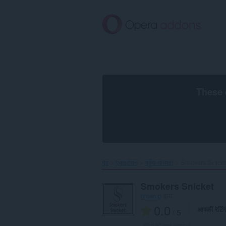
मुख्य
सामग्री
को
छोड़
दें
These 
गृह
एक्सटेंशन
पहुँच-योग्यता
Smokers Snicket
Smokers Snicket
growup
द्वारा
0.0
आपकी रेटिं
/ 5
रेटिंग की कुल संख्या:
0