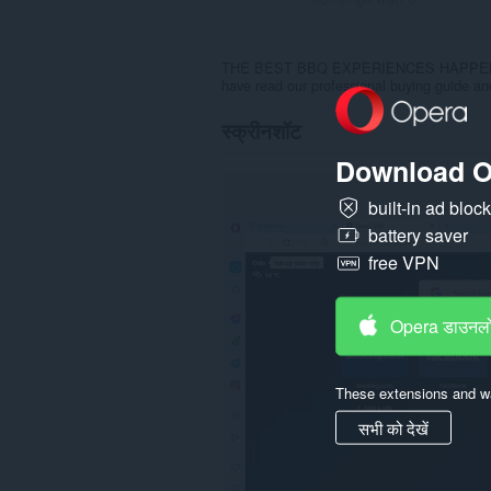
THE BEST BBQ EXPERIENCES HAPPEN HER
have read our professional buying guide a
स्क्रीनशॉट
Download O
built-in ad bloc
battery saver
free VPN
Opera डाउनलो
These extensions and wa
सभी को देखें