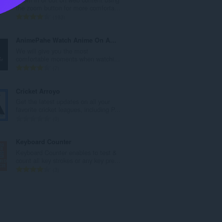
कु
the zoom button for more comforta...
ल
रे
193
सं
टिं
ख्या
ग
AnimePahe Watch Anime On AnimePahe.Link
:
की
We will give you the most
कु
comfortable moments when watchi...
ल
रे
7
सं
टिं
ख्या
ग
Cricket Arroyo
:
की
Get the latest updates on all your
कु
favorite cricket leagues, including P...
ल
रे
0
सं
टिं
ख्या
ग
Keyboard Counter
:
की
Keyboard Counter enables to test &
कु
count all key strokes or any key pre...
ल
रे
3
सं
टिं
ख्या
ग
:
की
कु
ल