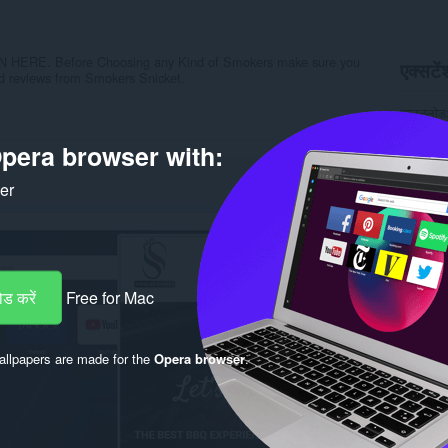
E. Before Choosing any Kind of Smokers make sure you
एक्सटेंश
nd reviews from Smokers Snicket.
डाउनलोड
श्रेणी
पहु
संस्करण
pera browser with:
आकार
1
Last up
ker
लाइसेंस
गोपनीयता 
सेवा वेबस
सहायता पृष
Rela
ड करें
Free for Mac
llpapers are made for the
Opera browser
.