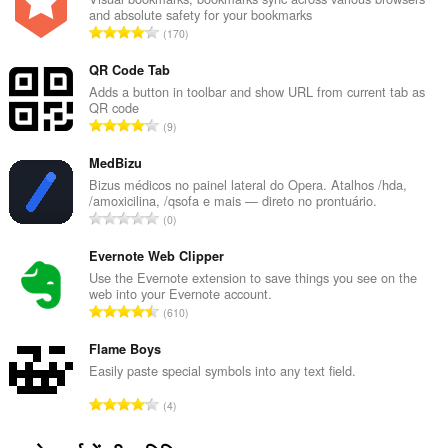
and absolute safety for your bookmarks
रे
170
टिं
ग
QR Code Tab
की
Adds a button in toolbar and show URL from current tab as
QR code
कु
रे
9
ल
टिं
सं
ग
MedBizu
ख्या
की
Bizus médicos no painel lateral do Opera. Atalhos /hda,
:
/amoxicilina, /qsofa e mais — direto no prontuário.
कु
रे
0
ल
टिं
सं
ग
Evernote Web Clipper
ख्या
की
Use the Evernote extension to save things you see on the
:
web into your Evernote account.
कु
रे
610
ल
टिं
सं
ग
Flame Boys
ख्या
की
Easily paste special symbols into any text field.
:
कु
रे
4
ल
टिं
सं
ग