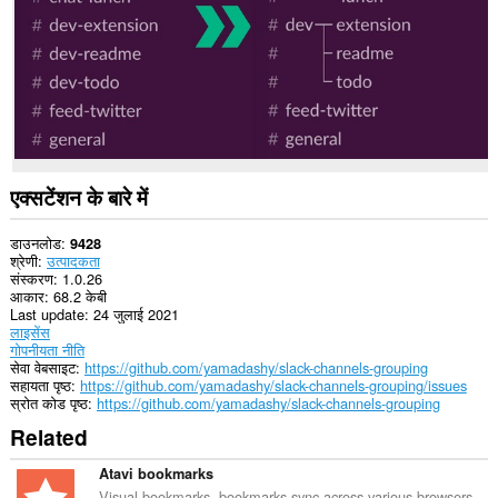
सकता
है।
एक्सटेंशन के बारे में
डाउनलोड
9428
श्रेणी
उत्पादकता
संस्करण
1.0.26
आकार
68.2 केबी
Last update
24 जुलाई 2021
लाइसेंस
गोपनीयता नीति
सेवा वेबसाइट
https://github.com/yamadashy/slack-channels-grouping
सहायता पृष्ठ
https://github.com/yamadashy/slack-channels-grouping/issues
स्रोत कोड पृष्ठ
https://github.com/yamadashy/slack-channels-grouping
Related
Atavi bookmarks
Visual bookmarks, bookmarks sync across various browsers