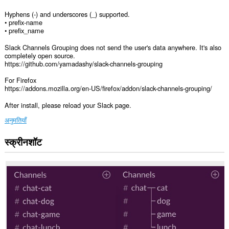
Hyphens (-) and underscores (_) supported.
• prefix-name
• prefix_name
Slack Channels Grouping does not send the user's data anywhere. It's also
completely open source.
https://github.com/yamadashy/slack-channels-grouping
For Firefox
https://addons.mozilla.org/en-US/firefox/addon/slack-channels-grouping/
After install, please reload your Slack page.
अनुमतियाँ
स्क्रीनशॉट
यह
एक्सटेंशन
कुछ
वेबसाइट
पर
आपके
डेटा
तक
पहुँच
प्राप्त
कर