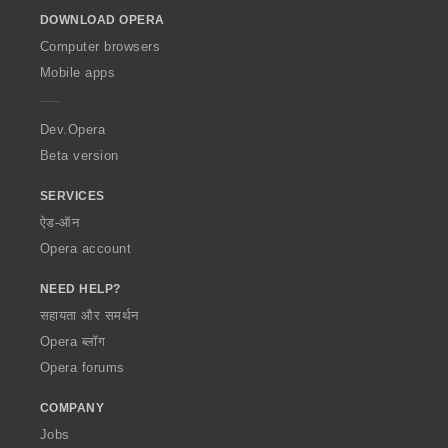
o
DOWNLOAD OPERA
w
O
Computer browsers
p
Mobile apps
e
r
a
Dev.Opera
Beta version
SERVICES
ऐड-ऑन
Opera account
NEED HELP?
सहायता और समर्थन
Opera ब्लॉग
Opera forums
COMPANY
Jobs