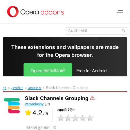
मुख्य
सामग्री
को
छोड़
दें
These extensions and wallpapers are made
for the
Opera browser
.
Opera डाउनलोड करें
Free for Android
गृह
एक्सटेंशन
उत्पादकता
Slack Channels Grouping‎
Slack Channels Grouping
yamadashy
द्वारा
4.2
आपकी रेटिंग
/ 5
रेटिंग की कुल संख्या:
10