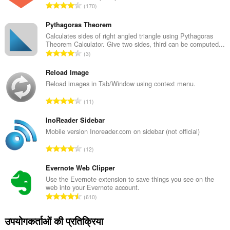
रे
170
टिं
ग
Pythagoras Theorem
की
Calculates sides of right angled triangle using Pythagoras
Theorem Calculator. Give two sides, third can be computed...
कु
रे
3
ल
टिं
सं
ग
Reload Image
ख्या
की
Reload images in Tab/Window using context menu.
:
कु
रे
11
ल
टिं
सं
ग
InoReader Sidebar
ख्या
की
Mobile version Inoreader.com on sidebar (not official)
:
कु
रे
12
ल
टिं
सं
ग
Evernote Web Clipper
ख्या
की
Use the Evernote extension to save things you see on the
:
web into your Evernote account.
कु
रे
610
ल
टिं
सं
ग
उपयोगकर्ताओं की प्रतिक्रिया
ख्या
की