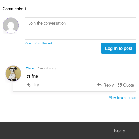
:
कु
Comments: 1
ल
सं
ख्या
:
View forum thread
Log in to post
Chred
7 months ago
it's fine
Link
Reply
Quote
View forum thread
Top