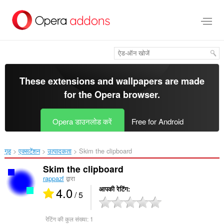
मुख्य
सामग्री
को
छोड़
दें
These extensions and wallpapers are made
for the
Opera browser
.
Opera डाउनलोड करें
Free for Android
गृह
एक्सटेंशन
उत्पादकता
Skim the clipboard‎
Skim the clipboard
rappazf
द्वारा
4.0
आपकी रेटिंग
/ 5
रेटिंग की कुल संख्या:
1