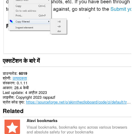
कर
सकता
है।
यह
एक्सटेंशन
आपके
द्वारा
प्रतिलिपि
बनाकर
चिपकाए
गए
एक्सटेंशन के बारे में
डेटा
तक
पहुँच
डाउनलोड
6019
प्राप्त
श्रेणी
उत्पादकता
कर
संस्करण
0.1.11
सकता
आकार
28.4 केबी
है।
Last update
4 अप्रैल 2023
लाइसेंस
Copyright 2023 rappazf
This
स्रोत कोड पृष्ठ
https://sourceforge.net/p/skimtheclipboard/code/ci/default/tree/
extension
Related
can
write
data
Atavi bookmarks
into
Visual bookmarks, bookmarks sync across various browsers
the
and absolute safety for your bookmarks
clipboard.