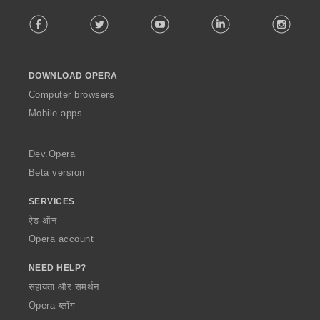
F
Facebook
Twitter
Youtube
LinkedIn
Instag
o
l
l
o
DOWNLOAD OPERA
w
O
Computer browsers
p
Mobile apps
e
r
a
Dev.Opera
Beta version
SERVICES
ऐड-ऑन
Opera account
NEED HELP?
सहायता और समर्थन
Opera ब्लॉग