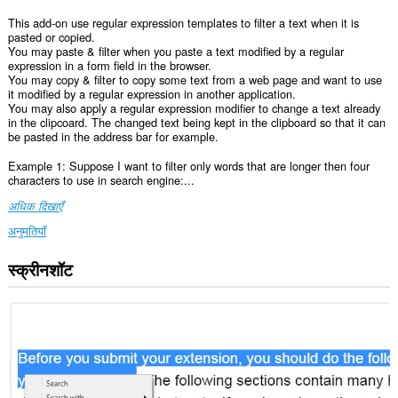
This add-on use regular expression templates to filter a text when it is
pasted or copied.
You may paste & filter when you paste a text modified by a regular
expression in a form field in the browser.
You may copy & filter to copy some text from a web page and want to use
it modified by a regular expression in another application.
You may also apply a regular expression modifier to change a text already
in the clipcoard. The changed text being kept in the clipboard so that it can
be pasted in the address bar for example.
Example 1: Suppose I want to filter only words that are longer then four
characters to use in search engine:...
अधिक दिखाएँ
अनुमतियाँ
स्क्रीनशॉट
यह
एक्सटेंशन
सभी
वेबसाइट
पर
आपके
डेटा
तक
पहुँच
प्राप्त