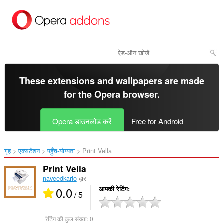
मुख्य
सामग्री
को
छोड़
दें
These extensions and wallpapers are made
for the
Opera browser
.
Opera डाउनलोड करें
Free for Android
गृह
एक्सटेंशन
पहुँच-योग्यता
Print Vella‎
Print Vella
naveedkarlo
द्वारा
0.0
आपकी रेटिंग
/ 5
रेटिंग की कुल संख्या:
0