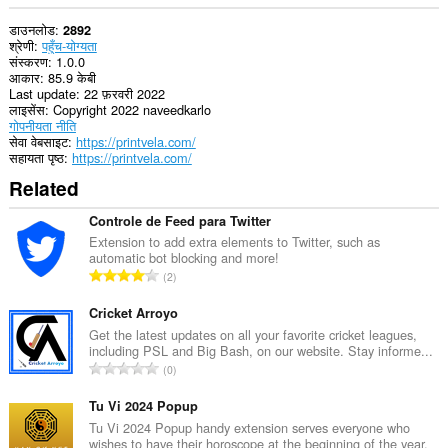
डाउनलोड
2892
श्रेणी
पहुँच-योग्यता
संस्करण
1.0.0
आकार
85.9 केबी
Last update
22 फ़रवरी 2022
लाइसेंस
Copyright 2022 naveedkarlo
गोपनीयता नीति
सेवा वेबसाइट
https://printvela.com/
सहायता पृष्ठ
https://printvela.com/
Related
Controle de Feed para Twitter
Extension to add extra elements to Twitter, such as
automatic bot blocking and more!
रे
2
टिं
ग
Cricket Arroyo
की
Get the latest updates on all your favorite cricket leagues,
including PSL and Big Bash, on our website. Stay informe...
कु
रे
0
ल
टिं
सं
ग
Tu Vi 2024 Popup
ख्या
की
Tu Vi 2024 Popup handy extension serves everyone who
:
wishes to have their horoscope at the beginning of the year.
कु