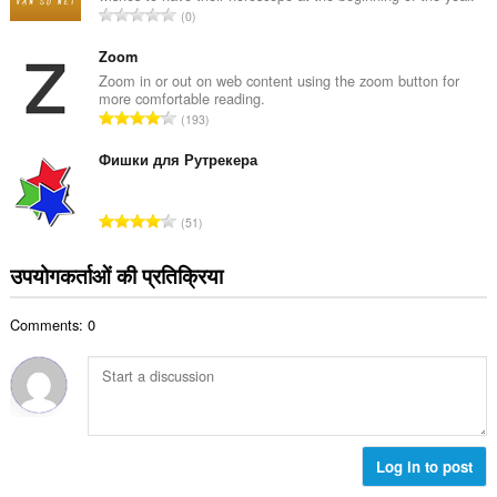
रे
0
ल
टिं
सं
ग
Zoom
ख्या
की
Zoom in or out on web content using the zoom button for
:
more comfortable reading.
कु
रे
193
ल
टिं
सं
ग
Фишки для Рутрекера
ख्या
की
:
कु
रे
51
ल
टिं
सं
ग
उपयोगकर्ताओं की प्रतिक्रिया
ख्या
की
:
कु
Comments: 0
ल
सं
ख्या
:
Log in to post