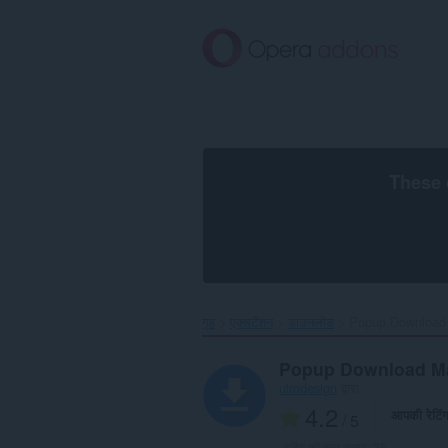
मुख्य
सामग्री
को
छोड़
दें
These 
गृह
एक्सटेंशन
डाउनलोड
Popup Download 
Popup Download M
ulmdesign
द्वारा
4.2
आपकी रेटिं
/ 5
रेटिंग की कुल संख्या:
35