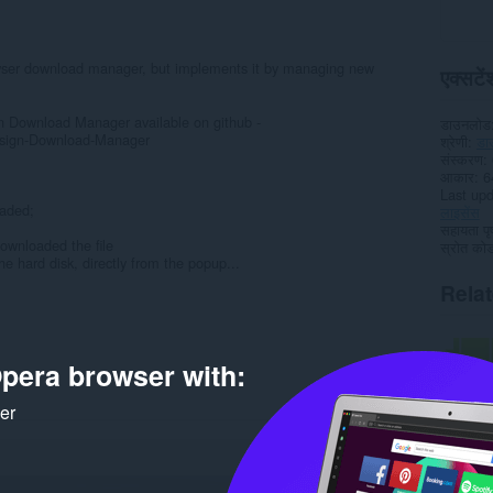
owser download manager, but implements it by managing new
एक्सटेंश
gn Download Manager available on github -
डाउनलोड
Design-Download-Manager
श्रेणी
डा
संस्करण
आकार
6
Last up
oaded;
लाइसेंस
सहायता पृष
downloaded the file
स्रोत कोड 
e hard disk, directly from the popup...
Rela
pera browser with:
ker