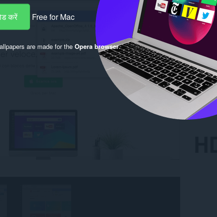
ड करें
Free for Mac
llpapers are made for the
Opera browser
.