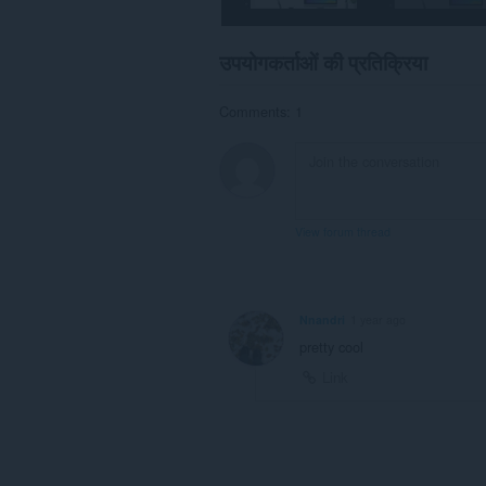
you
in
the
उपयोगकर्ताओं की प्रतिक्रिया
system
tray.
Comments: 1
यह
एक्सटेंशन
आपके
टैब
और
ब्राउज़िंग
गतिविधि
View forum thread
तक
पहुँच
प्राप्त
कर
सकता
Nnandri
1 year ago
है।
pretty cool
Link