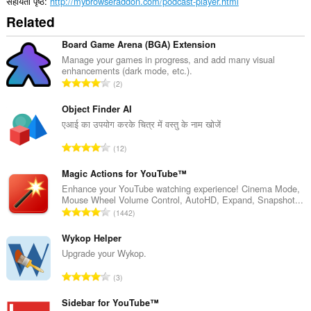
सहायता पृष्ठ
http://mybrowseraddon.com/podcast-player.html
client-
Related
side
data.
Board Game Arena (BGA) Extension
Manage your games in progress, and add many visual
enhancements (dark mode, etc.).
रे
2
टिं
ग
Object Finder AI
की
एआई का उपयोग करके चित्र में वस्तु के नाम खोजें
कु
रे
12
ल
टिं
सं
ग
Magic Actions for YouTube™
ख्या
की
Enhance your YouTube watching experience! Cinema Mode,
:
Mouse Wheel Volume Control, AutoHD, Expand, Snapshot...
कु
रे
1442
ल
टिं
सं
ग
Wykop Helper
ख्या
की
Upgrade your Wykop.
:
कु
रे
3
ल
टिं
सं
ग
Sidebar for YouTube™
ख्या