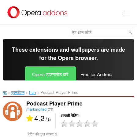
मुख्य
सामग्री
को
छोड़
दें
These extensions and wallpapers are made
for the
Opera browser
.
Opera डाउनलोड करें
Free for Android
गृह
एक्सटेंशन
Fun
Podcast Player Prime‎
Podcast Player Prime
markmolfird
द्वारा
4.2
आपकी रेटिंग
/ 5
रेटिंग की कुल संख्या:
3