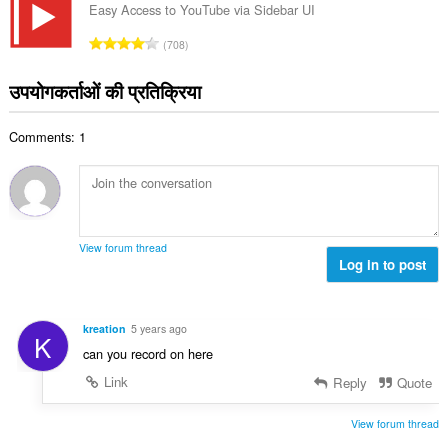
की
Easy Access to YouTube via Sidebar UI
:
कु
रे
708
ल
टिं
सं
ग
उपयोगकर्ताओं की प्रतिक्रिया
ख्या
की
:
कु
Comments: 1
ल
सं
ख्या
:
View forum thread
Log in to post
kreation
5 years ago
K
can you record on here
Link
Reply
Quote
View forum thread