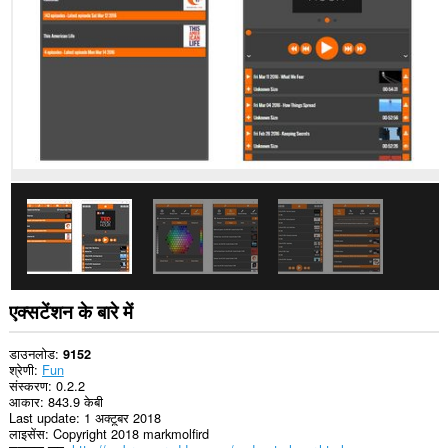
कर
सकता
है।
This
extension
can
create
rich
notifications
and
display
them
to
you
in
the
system
tray.
एक्सटेंशन के बारे में
This
extension
डाउनलोड
9152
can
श्रेणी
Fun
store
संस्करण
0.2.2
an
आकार
843.9 केबी
unlimited
Last update
1 अक्टूबर 2018
amount
लाइसेंस
Copyright 2018 markmolfird
of