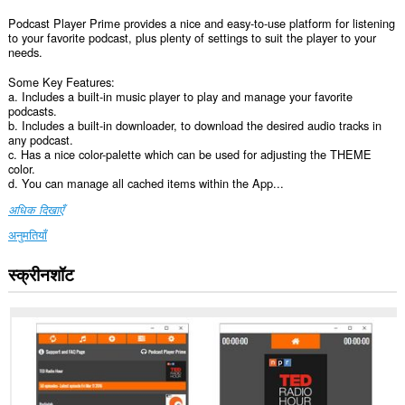
Podcast Player Prime provides a nice and easy-to-use platform for listening
to your favorite podcast, plus plenty of settings to suit the player to your
needs.
Some Key Features:
a. Includes a built-in music player to play and manage your favorite
podcasts.
b. Includes a built-in downloader, to download the desired audio tracks in
any podcast.
c. Has a nice color-palette which can be used for adjusting the THEME
color.
d. You can manage all cached items within the App...
अधिक दिखाएँ
अनुमतियाँ
स्क्रीनशॉट
यह
एक्सटेंशन
सभी
वेबसाइट
पर
आपके
डेटा
तक
पहुँच
प्राप्त