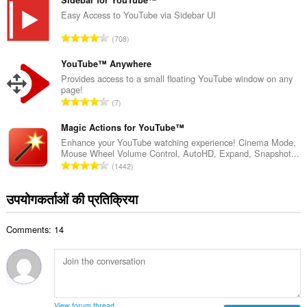
ग
Sidebar for YouTube™
ख्या
की
Easy Access to YouTube via Sidebar UI
:
कु
रे
708
ल
टिं
सं
ग
YouTube™ Anywhere
ख्या
की
Provides access to a small floating YouTube window on any
:
page!
कु
रे
7
ल
टिं
सं
ग
Magic Actions for YouTube™
ख्या
की
Enhance your YouTube watching experience! Cinema Mode,
:
Mouse Wheel Volume Control, AutoHD, Expand, Snapshot...
कु
रे
1442
ल
टिं
सं
ग
उपयोगकर्ताओं की प्रतिक्रिया
ख्या
की
:
कु
Comments: 14
ल
सं
ख्या
:
View forum thread