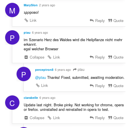
MarySlon
2 years ago
M
здорово!
Link
Reply
Quote
ptau
6 years ago
P
im Szenario Herz des Waldes wird die Heilpflanze nicht mehr
erkannt.
egal welcher Browser
Collapse
Link
Reply
Quote
ptau
perceptron8
6 years ago
P
@ptau
Thanks! Fixed, submitted, awaiting moderation.
Link
Reply
Quote
ciarabelle
6 years ago
C
Update last night. Broke pinky. Not working for chrome, opera
or firefox. uninstalled and reinstalled in opera to test.
Collapse
Link
Reply
Quote