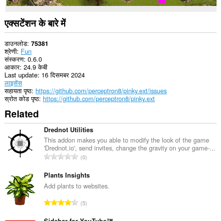
एक्सटेंशन के बारे में
डाउनलोड
75381
श्रेणी
Fun
संस्करण
0.6.0
आकार
24.9 केबी
Last update
16 दिसमबर 2024
लाइसेंस
सहायता पृष्ठ
https://github.com/perceptron8/pinky.ext/issues
स्रोत कोड पृष्ठ
https://github.com/perceptron8/pinky.ext
Related
Drednot Utilities
This addon makes you able to modify the look of the game
'Drednot.io', send invites, change the gravity on your game-...
रे
0
टिं
ग
Plants Insights
की
Add plants to websites.
कु
रे
5
ल
टिं
सं