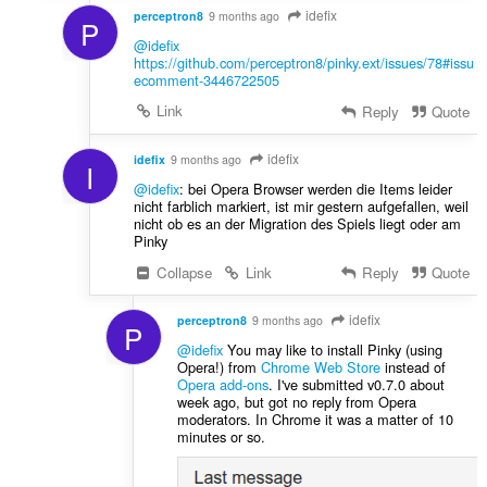
idefix
perceptron8
9 months ago
P
@idefix
https://github.com/perceptron8/pinky.ext/issues/78#issu
ecomment-3446722505
Link
Reply
Quote
idefix
idefix
9 months ago
I
@idefix
: bei Opera Browser werden die Items leider
nicht farblich markiert, ist mir gestern aufgefallen, weil
nicht ob es an der Migration des Spiels liegt oder am
Pinky
Collapse
Link
Reply
Quote
idefix
perceptron8
9 months ago
P
@idefix
You may like to install Pinky (using
Opera!) from
Chrome Web Store
instead of
Opera add-ons
. I've submitted v0.7.0 about
week ago, but got no reply from Opera
moderators. In Chrome it was a matter of 10
minutes or so.