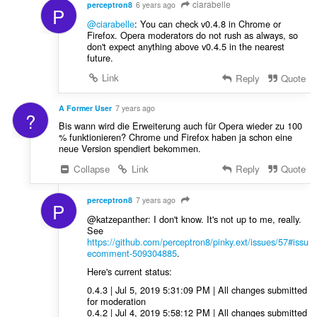
ciarabelle
perceptron8
6 years ago
P
@ciarabelle
: You can check v0.4.8 in Chrome or
Firefox. Opera moderators do not rush as always, so
don't expect anything above v0.4.5 in the nearest
future.
Link
Reply
Quote
A Former User
7 years ago
?
Bis wann wird die Erweiterung auch für Opera wieder zu 100
% funktionieren? Chrome und Firefox haben ja schon eine
neue Version spendiert bekommen.
Collapse
Link
Reply
Quote
perceptron8
7 years ago
P
@katzepanther: I don't know. It's not up to me, really.
See
https://github.com/perceptron8/pinky.ext/issues/57#issu
ecomment-509304885
.
Here's current status:
0.4.3 | Jul 5, 2019 5:31:09 PM | All changes submitted
for moderation
0.4.2 | Jul 4, 2019 5:58:12 PM | All changes submitted