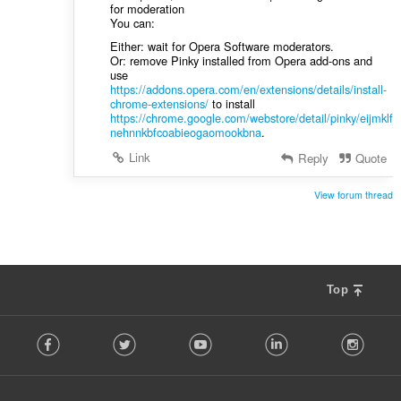
for moderation
You can:
Either: wait for Opera Software moderators.
Or: remove Pinky installed from Opera add-ons and
use
https://addons.opera.com/en/extensions/details/install-
chrome-extensions/
to install
https://chrome.google.com/webstore/detail/pinky/eijmklf
nehnnkbfcoabieogaomookbna
.
Link
Reply
Quote
View forum thread
Top
F
Facebook
Twitter
Youtube
LinkedIn
Instag
o
l
l
o