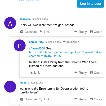
Log in to post
asus6566
6 months ago
A
Pinky will sich nicht mehr zeigen. schade
Collapse
Link
Reply
Quote
asus6566
perceptron8
6 months ago
P
@asus6566
See
https://github.com/perceptron8/pinky.ext/issues/78#issu
ecomment-3446722505
.
In short: install Pinky from the Chrome Web Store
instead of Opera add-ons.
Link
Reply
Quote
idefix
9 months ago
I
wann wird die Erweiterung für Opera wieder 100 %
funktionieren?
Collapse
Link
Reply
Quote