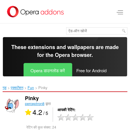
मुख्य
सामग्री
को
छोड़
दें
These extensions and wallpapers are made
for the
Opera browser
.
Opera डाउनलोड करें
Free for Android
गृह
एक्सटेंशन
Fun
Pinky‎
Pinky
perceptron8
द्वारा
4.2
आपकी रेटिंग
/ 5
रेटिंग की कुल संख्या:
24