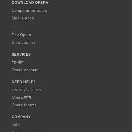
DOWNLOAD OPERA
w
O
Computer browsers
p
Mobile apps
e
r
a
Dev.Opera
Beta version
SERVICES
ऐड-ऑन
Opera account
NEED HELP?
सहायता और समर्थन
Opera ब्लॉग
Opera forums
COMPANY
Jobs