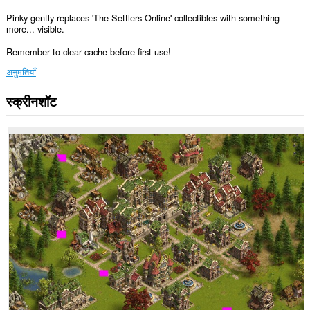
Pinky gently replaces 'The Settlers Online' collectibles with something
more... visible.
Remember to clear cache before first use!
अनुमतियाँ
स्क्रीनशॉट
यह
एक्सटेंशन
कुछ
वेबसाइट
पर
आपके
डेटा
तक
पहुँच
प्राप्त
कर
सकता
है।