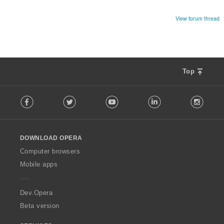
View forum thread
Top
F
Facebook
Twitter
Youtube
LinkedIn
Instag
o
l
l
o
DOWNLOAD OPERA
w
O
Computer browsers
p
Mobile apps
e
r
a
Dev.Opera
Beta version