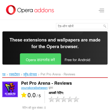
मुख्य
सामग्री
को
छोड़
दें
These extensions and wallpapers are made
for the
Opera browser
.
Opera डाउनलोड करें
Free for Android
गृह
एक्सटेंशन
पहुँच-योग्यता
Pet Pro Arena - Reviews‎
Pet Pro Arena - Reviews
younskoraibetween
द्वारा
0.0
आपकी रेटिंग
/ 5
रेटिंग की कुल संख्या:
0