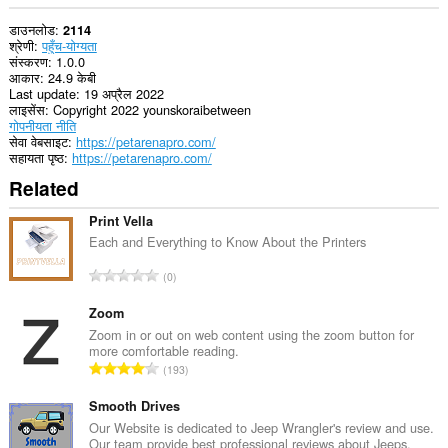
डाउनलोड
2114
श्रेणी
पहुँच-योग्यता
संस्करण
1.0.0
आकार
24.9 केबी
Last update
19 अप्रैल 2022
लाइसेंस
Copyright 2022 younskoraibetween
गोपनीयता नीति
सेवा वेबसाइट
https://petarenapro.com/
सहायता पृष्ठ
https://petarenapro.com/
Related
Print Vella
Each and Everything to Know About the Printers
रे
0
टिं
ग
Zoom
की
Zoom in or out on web content using the zoom button for
more comfortable reading.
कु
रे
193
ल
टिं
सं
ग
Smooth Drives
ख्या
की
Our Website is dedicated to Jeep Wrangler's review and use.
:
Our team provide best professional reviews about Jeeps.
कु