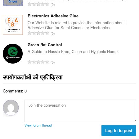
रे
0
ल
टिं
सं
ग
Electronics Adhesive Glue
ख्या
की
Our Website is related to provide the information about
:
Adhesive Glue for Semi Conductor Electronics.
कु
रे
0
ल
टिं
सं
ग
Green Rat Control
ख्या
की
A Guide to Hassle Free, Clean and Hygienic Home.
:
कु
रे
0
ल
टिं
सं
ग
उपयोगकर्ताओं की प्रतिक्रिया
ख्या
की
:
कु
Comments: 0
ल
सं
ख्या
:
View forum thread
Log in to post