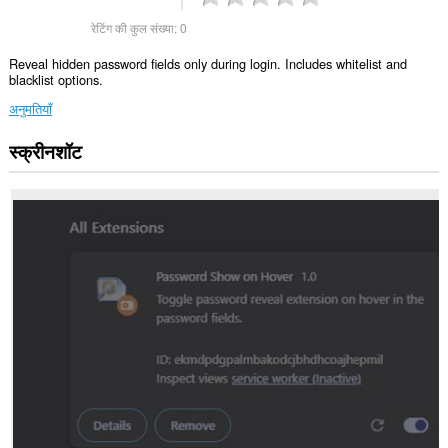
रेटिंग की कुल संख्या:
0
Reveal hidden password fields only during login. Includes whitelist and
blacklist options.
अनुमतियाँ
स्क्रीनशॉट
यह
एक्सटेंशन
सभी
वेबसाइट
पर
आपके
डेटा
तक
पहुँच
प्राप्त
कर
सकता
है।