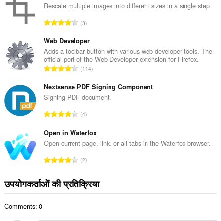
की
Rescale multiple images into different sizes in a single step
कु
रे
3
ल
टिं
सं
ग
Web Developer
ख्या
की
Adds a toolbar button with various web developer tools. The
:
official port of the Web Developer extension for Firefox.
कु
रे
114
ल
टिं
सं
ग
Nextsense PDF Signing Component
ख्या
की
Signing PDF document.
:
कु
रे
4
ल
टिं
सं
ग
Open in Waterfox
ख्या
की
Open current page, link, or all tabs in the Waterfox browser.
:
कु
रे
2
ल
टिं
सं
ग
उपयोगकर्ताओं की प्रतिक्रिया
ख्या
की
:
कु
Comments: 0
ल
सं