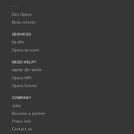
e
r
a
Dev.Opera
Beta version
SERVICES
ऐड-ऑन
Opera account
NEED HELP?
सहायता और समर्थन
Opera ब्लॉग
Opera forums
COMPANY
Jobs
Become a partner
Press info
Contact us