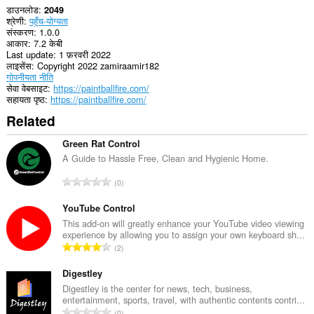
डाउनलोड
2049
श्रेणी
पहुँच-योग्यता
संस्करण
1.0.0
आकार
7.2 केबी
Last update
1 फ़रवरी 2022
लाइसेंस
Copyright 2022 zamiraamir182
गोपनीयता नीति
सेवा वेबसाइट
https://paintballfire.com/
सहायता पृष्ठ
https://paintballfire.com/
Related
Green Rat Control
A Guide to Hassle Free, Clean and Hygienic Home.
रे
0
टिं
ग
YouTube Control
की
This add-on will greatly enhance your YouTube video viewing
experience by allowing you to assign your own keyboard sh...
कु
रे
2
ल
टिं
सं
ग
Digestley
ख्या
की
Digestley is the center for news, tech, business,
:
entertainment, sports, travel, with authentic contents contri...
कु
रे
0