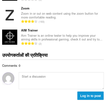
ल
टिं
सं
ग
Zoom
ख्या
की
Zoom in or out on web content using the zoom button for
:
more comfortable reading.
कु
रे
193
ल
टिं
सं
ग
AIM Trainer
ख्या
की
Aim Trainer is an online tester to help you improve your
:
aiming skills in professional gaming, check it out and try to...
कु
रे
2
ल
टिं
सं
ग
उपयोगकर्ताओं की प्रतिक्रिया
ख्या
की
:
कु
Comments: 0
ल
सं
ख्या
:
Log in to post