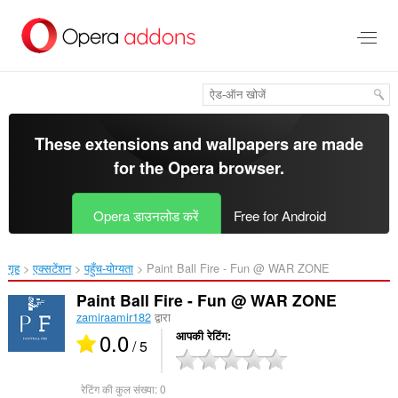
मुख्य
सामग्री
को
छोड़
दें
These extensions and wallpapers are made
for the
Opera browser
.
Opera डाउनलोड करें
Free for Android
गृह
एक्सटेंशन
पहुँच-योग्यता
Paint Ball Fire - Fun @ WAR ZONE‎
Paint Ball Fire - Fun @ WAR ZONE
zamiraamir182
द्वारा
0.0
आपकी रेटिंग
/ 5
रेटिंग की कुल संख्या:
0