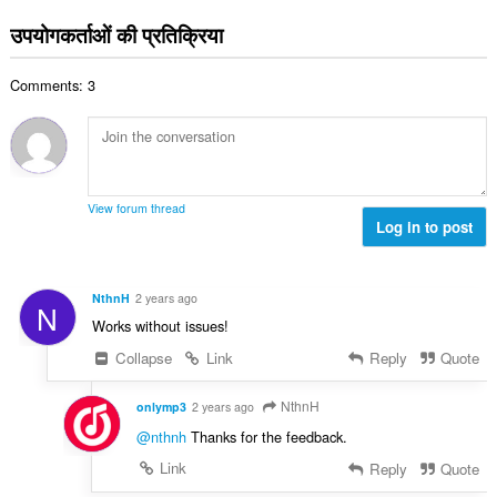
टिं
सं
ग
उपयोगकर्ताओं की प्रतिक्रिया
ख्या
की
:
कु
Comments: 3
ल
सं
ख्या
:
View forum thread
Log in to post
NthnH
2 years ago
N
Works without issues!
Collapse
Link
Reply
Quote
NthnH
onlymp3
2 years ago
@nthnh
Thanks for the feedback.
Link
Reply
Quote