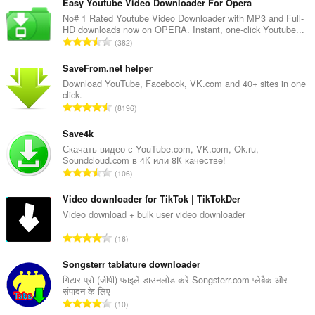
Easy Youtube Video Downloader For Opera
No# 1 Rated Youtube Video Downloader with MP3 and Full-
HD downloads now on OPERA. Instant, one-click Youtube...
रे
382
टिं
ग
SaveFrom.net helper
की
Download YouTube, Facebook, VK.com and 40+ sites in one
click.
कु
रे
8196
ल
टिं
सं
ग
Save4k
ख्या
की
Скачать видео с YouTube.com, VK.com, Ok.ru,
:
Soundcloud.com в 4К или 8К качестве!
कु
रे
106
ल
टिं
सं
ग
Video downloader for TikTok | TikTokDer
ख्या
की
Video download + bulk user video downloader
:
कु
रे
16
ल
टिं
सं
ग
Songsterr tablature downloader
ख्या
की
गिटार प्रो (जीपी) फाइलें डाउनलोड करें Songsterr.com प्लेबैक और
:
संपादन के लिए
कु
रे
10
ल