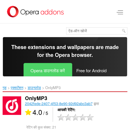
मुख्य
सामग्री
को
छोड़
दें
These extensions and wallpapers are made
for the
Opera browser
.
Opera डाउनलोड करें
Free for Android
गृह
एक्सटेंशन
डाउनलोड
OnlyMP3‎
OnlyMP3
2042fede-2407-4f53-8e90-92d92abc3ab7
द्वारा
4.0
आपकी रेटिंग
/ 5
रेटिंग की कुल संख्या:
21