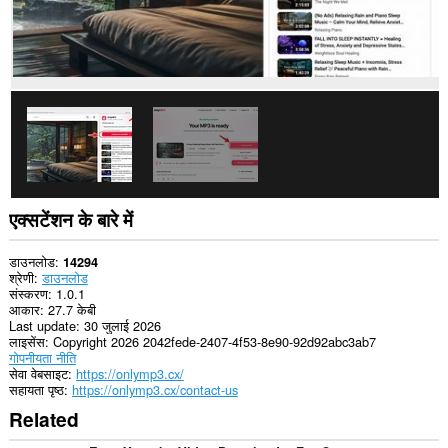
एक्सटेंशन के बारे में
डाउनलोड
14294
श्रेणी
डाउनलोड
संस्करण
1.0.1
आकार
27.7 केबी
Last update
30 जुलाई 2026
लाइसेंस
Copyright 2026 2042fede-2407-4f53-8e90-92d92abc3ab7
गोपनीयता नीति
सेवा वेबसाइट
https://onlymp3.cx/
सहायता पृष्ठ
https://onlymp3.cx/contact-us
Related