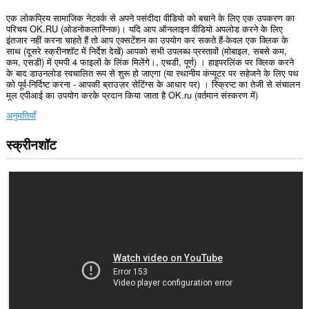
एक लोकप्रिय सामाजिक नेटवर्क से अपने पसंदीदा वीडियो को बचाने के लिए एक उपकरण का
परिचय OK.RU (ओडनोकलास्निक)। यदि आप ऑनलाइन वीडियो अपलोड करने के लिए
इंतजार नहीं करना चाहते हैं तो आप एक्सटेंशन का उपयोग कर सकते हैं-केवल एक क्लिक के
साथ (दूसरे स्क्रीनशॉट में निर्देश देखें) आपको सभी उपलब्ध प्रस्तावों (मोबाइल, सबसे कम,
कम, एसडी) में एमपी 4 फाइलों के लिंक मिलेंगे।, एचडी, पूर्ण) । हाइपरलिंक पर क्लिक करने
के बाद डाउनलोड स्वचालित रूप से शुरू हो जाएगा (या स्थानीय कंप्यूटर पर सहेजने के लिए पथ
को पूर्व-निर्दिष्ट करना - आपकी ब्राउज़र सेटिंग्स के आधार पर) । स्क्रिप्ट का तेजी से संचालन
मूल एपीआई का उपयोग करके प्रदान किया जाता है OK.ru (वर्तमान संस्करण में)
अनुमतियाँ
स्क्रीनशॉट
यह
एक्सटेंशन
कुछ
वेबसाइट
पर
आपके
डेटा
तक
पहुँच
प्राप्त
कर
सकता
है।