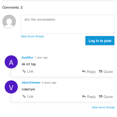
कु
Comments: 2
ल
सं
ख्या
:
View forum thread
Log in to post
Acsfilho
1 year ago
A
ok mt top
Link
Reply
Quote
viktorClimmer
2 years ago
V
советую
Link
Reply
Quote
View forum thread