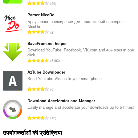
रे
50
टिं
ग
Parser NiceDo
की
Браузерное расширение для приложений-парсеров
NiceDo
कु
रे
2
ल
टिं
सं
ग
SaveFrom.net helper
ख्या
की
Download YouTube, Facebook, VK.com and 40+ sites in one
:
click.
कु
रे
8193
ल
टिं
सं
ग
AzTube Downloader
ख्या
की
Send YouTube Videos to your smartphone
:
कु
रे
6
ल
टिं
सं
ग
Download Accelerator and Manager
ख्या
की
Easily manage and accelerate your downloads up to 5 times!
:
कु
रे
12
ल
टिं
सं
ग
उपयोगकर्ताओं की प्रतिक्रिया
ख्या
की
: