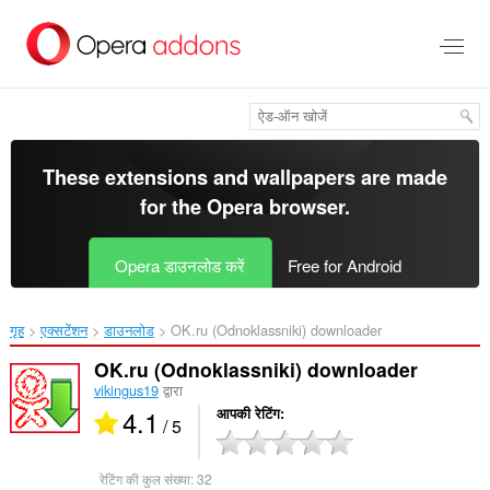
मुख्य
सामग्री
को
छोड़
दें
These extensions and wallpapers are made
for the
Opera browser
.
Opera डाउनलोड करें
Free for Android
गृह
एक्सटेंशन
डाउनलोड
OK.ru (Odnoklassniki) downloader‎
OK.ru (Odnoklassniki) downloader
vikingus19
द्वारा
4.1
आपकी रेटिंग
/ 5
रेटिंग की कुल संख्या:
32