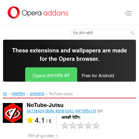
मुख्य
सामग्री
को
छोड़
दें
These extensions and wallpapers are made
for the
Opera browser
.
Opera डाउनलोड करें
Free for Android
गृह
एक्सटेंशन
उत्पादकता
NoTube-Jutsu‎
NoTube-Jutsu
6e738424-6b8e-4b08-b341-04f78fffe1fd
द्वारा
4.1
आपकी रेटिंग
/ 5
रेटिंग की कुल संख्या:
1