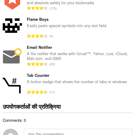
and absolute safety for your bookmarks
कु
रे
170
ल
टिं
सं
ग
Flame Boys
ख्या
की
Easily paste special symbols into any text field.
:
कु
रे
4
ल
टिं
सं
ग
Email Notifier
ख्या
की
A lite notifier that works with Gmail™, Yahoo, Live, iCloud,
:
Mail.com, and GMX
कु
रे
20
ल
टिं
सं
ग
Tab Counter
ख्या
की
A button badge that shows the number of tabs or windows
:
कु
रे
17
ल
टिं
सं
ग
उपयोगकर्ताओं की प्रतिक्रिया
ख्या
की
:
कु
Comments: 0
ल
सं
ख्या