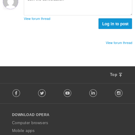
:
View forum thread
Log in to post
View forum thread
Top
F
Facebook
Twitter
Youtube
LinkedIn
Instag
o
l
l
o
DOWNLOAD OPERA
w
O
Computer browsers
p
Mobile apps
e