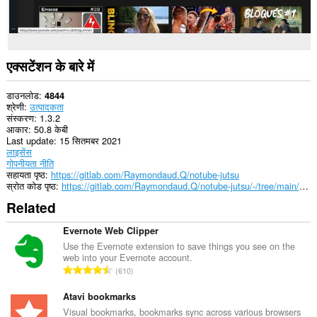
आपके
टैब
और
ब्राउज़िंग
गतिविधि
तक
एक्सटेंशन के बारे में
पहुँच
प्राप्त
कर
डाउनलोड
4844
सकता
श्रेणी
उत्पादकता
है।
संस्करण
1.3.2
आकार
50.8 केबी
Last update
15 सितमबर 2021
लाइसेंस
गोपनीयता नीति
सहायता पृष्ठ
https://gitlab.com/Raymondaud.Q/notube-jutsu
स्रोत कोड पृष्ठ
https://gitlab.com/Raymondaud.Q/notube-jutsu/-/tree/main/chrome
Related
Evernote Web Clipper
Use the Evernote extension to save things you see on the
web into your Evernote account.
रे
610
टिं
ग
Atavi bookmarks
की
Visual bookmarks, bookmarks sync across various browsers