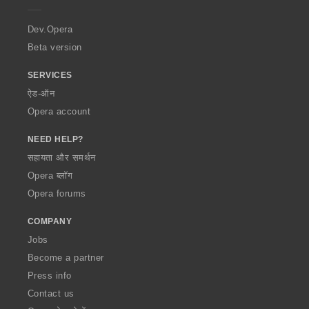
r
a
Dev.Opera
Beta version
SERVICES
ऐड-ऑन
Opera account
NEED HELP?
सहायता और समर्थन
Opera ब्लॉग
Opera forums
COMPANY
Jobs
Become a partner
Press info
Contact us