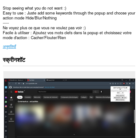
Stop seeing what you do not want :)
Easy to use : Juste add some keywords through the popup and choose your
action mode Hide/Blur/Nothing
-----
Ne voyez plus ce que vous ne voulez pas voir :)
Facile à utiliser : Ajoutez vos mots clefs dans la popup et choisissez votre
mode d'action : Cacher/Flouter/Rien
अनुमतियाँ
स्क्रीनशॉट
यह
एक्सटेंशन
कुछ
वेबसाइट
पर
आपके
डेटा
तक
पहुँच
प्राप्त
कर
सकता
है।
यह
एक्सटेंशन