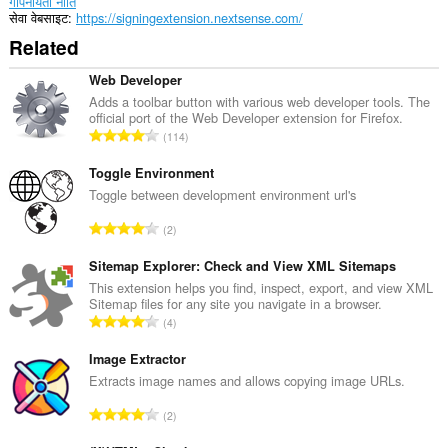
गोपनीयता नीति
Opera.
सेवा वेबसाइट
https://signingextension.nextsense.com/
Related
Web Developer
Adds a toolbar button with various web developer tools. The
official port of the Web Developer extension for Firefox.
रे
114
टिं
ग
Toggle Environment
की
Toggle between development environment url's
कु
रे
2
ल
टिं
सं
ग
Sitemap Explorer: Check and View XML Sitemaps
ख्या
की
This extension helps you find, inspect, export, and view XML
:
Sitemap files for any site you navigate in a browser.
कु
रे
4
ल
टिं
सं
ग
Image Extractor
ख्या
की
Extracts image names and allows copying image URLs.
:
कु
रे
2
ल
टिं
सं