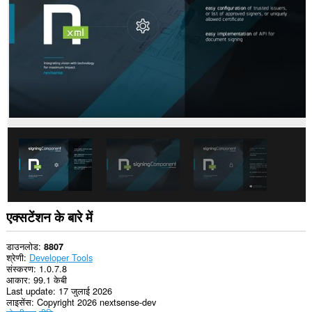
कर
सकता
है।
This
permission
allows
other
installed
extensions
and
web
pages
to
communicate
with
this
extension.
एक्सटेंशन के बारे में
This
extension
can
डाउनलोड
8807
exchange
श्रेणी
Developer Tools
messages
संस्करण
1.0.7.8
with
आकार
99.1 केबी
programs
Last update
17 जुलाई 2026
other
लाइसेंस
Copyright 2026 nextsense-dev
than