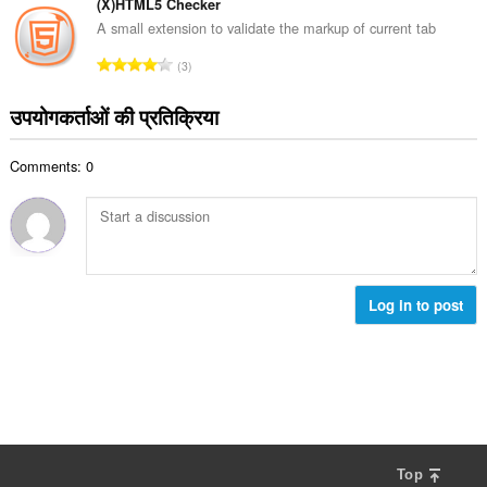
ग
(X)HTML5 Checker
ख्या
की
A small extension to validate the markup of current tab
:
कु
रे
3
ल
टिं
सं
ग
उपयोगकर्ताओं की प्रतिक्रिया
ख्या
की
:
कु
Comments: 0
ल
सं
ख्या
:
Log in to post
Top