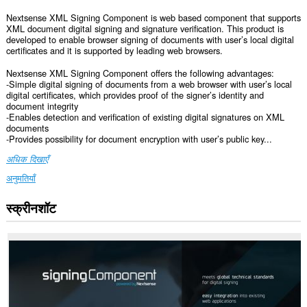
Nextsense XML Signing Component is web based component that supports
XML document digital signing and signature verification. This product is
developed to enable browser signing of documents with user’s local digital
certificates and it is supported by leading web browsers.
Nextsense XML Signing Component offers the following advantages:
-Simple digital signing of documents from a web browser with user’s local
digital certificates, which provides proof of the signer’s identity and
document integrity
-Enables detection and verification of existing digital signatures on XML
documents
-Provides possibility for document encryption with user’s public key...
अधिक दिखाएँ
अनुमतियाँ
स्क्रीनशॉट
यह
एक्सटेंशन
सभी
वेबसाइट
पर
आपके
डेटा
तक
पहुँच
प्राप्त