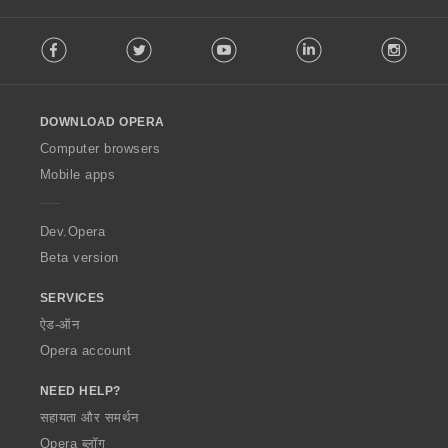
F
Facebook
Twitter
Youtube
LinkedIn
Instag
o
l
l
o
DOWNLOAD OPERA
w
O
Computer browsers
p
Mobile apps
e
r
a
Dev.Opera
Beta version
SERVICES
ऐड-ऑन
Opera account
NEED HELP?
सहायता और समर्थन
Opera ब्लॉग