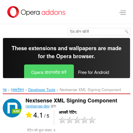
मुख्य
सामग्री
को
छोड़
दें
These extensions and wallpapers are made
for the
Opera browser
.
Opera डाउनलोड करें
Free for Android
गृह
एक्सटेंशन
Developer Tools
Nextsense XML Signing Component‎
Nextsense XML Signing Component
nextsense-dev
द्वारा
4.1
आपकी रेटिंग
/ 5
रेटिंग की कुल संख्या:
4