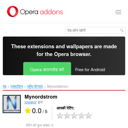
मुख्य
सामग्री
को
छोड़
दें
These extensions and wallpapers are made
for the
Opera browser
.
Opera डाउनलोड करें
Free for Android
गृह
एक्सटेंशन
पहुँच-योग्यता
Mynordstrom‎
Mynordstrom
icreator
द्वारा
0.0
आपकी रेटिंग
/ 5
रेटिंग की कुल संख्या:
0