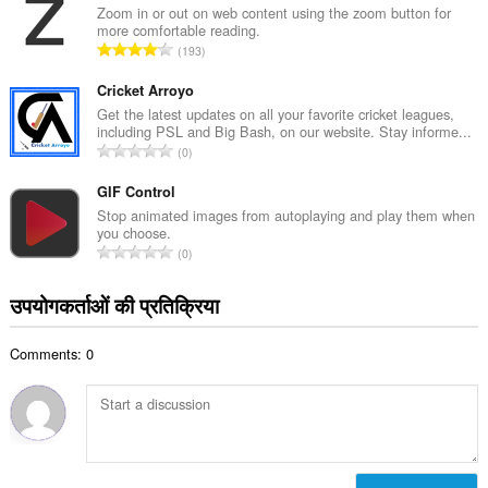
की
Zoom in or out on web content using the zoom button for
:
more comfortable reading.
कु
रे
193
ल
टिं
सं
ग
Cricket Arroyo
ख्या
की
Get the latest updates on all your favorite cricket leagues,
:
including PSL and Big Bash, on our website. Stay informe...
कु
रे
0
ल
टिं
सं
ग
GIF Control
ख्या
की
Stop animated images from autoplaying and play them when
:
you choose.
कु
रे
0
ल
टिं
सं
ग
उपयोगकर्ताओं की प्रतिक्रिया
ख्या
की
:
कु
Comments: 0
ल
सं
ख्या
: