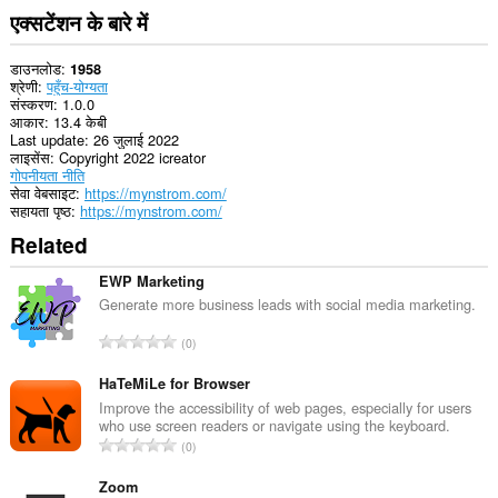
एक्सटेंशन के बारे में
डाउनलोड
1958
श्रेणी
पहुँच-योग्यता
संस्करण
1.0.0
आकार
13.4 केबी
Last update
26 जुलाई 2022
लाइसेंस
Copyright 2022 icreator
गोपनीयता नीति
सेवा वेबसाइट
https://mynstrom.com/
सहायता पृष्ठ
https://mynstrom.com/
Related
EWP Marketing
Generate more business leads with social media marketing.
रे
0
टिं
ग
HaTeMiLe for Browser
की
Improve the accessibility of web pages, especially for users
who use screen readers or navigate using the keyboard.
कु
रे
0
ल
टिं
सं
ग
Zoom
ख्या