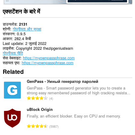
एक्सटेंशन के बारे में
डाउनलोड
2131
श्रेणी
गोपनीयता और सुरक्षा
संस्करण
0.9.5
आकार
282.4 केबी
Last update
2 जुलाई 2022
लाइसेंस
Copyright 2022 thezipgeniusteam
गोपनीयता नीति
सेवा वेबसाइट
https://myownpassphrase.com
सहायता पृष्ठ
https://myownpassphrase.com
Related
GenPass - Умный генератор паролей
GenPass - Smart password generator lets you to create a
strong easy remembered password of high cracking resista...
रे
4
टिं
ग
uBlock Origin
की
Finally, an efficient blocker. Easy on CPU and memory.
कु
रे
5987
ल
टिं
सं