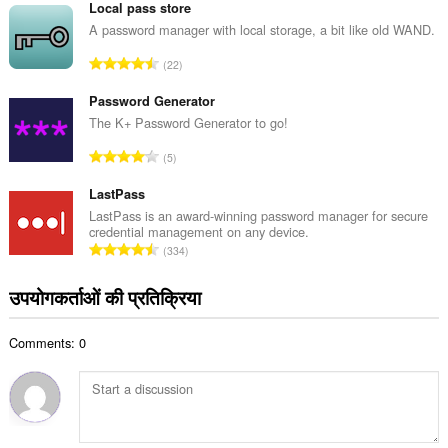
ग
Local pass store
ख्या
की
A password manager with local storage, a bit like old WAND.
:
कु
रे
22
ल
टिं
सं
ग
Password Generator
ख्या
की
The K+ Password Generator to go!
:
कु
रे
5
ल
टिं
सं
ग
LastPass
ख्या
की
LastPass is an award-winning password manager for secure
:
credential management on any device.
कु
रे
334
ल
टिं
सं
ग
उपयोगकर्ताओं की प्रतिक्रिया
ख्या
की
:
कु
Comments: 0
ल
सं
ख्या
: