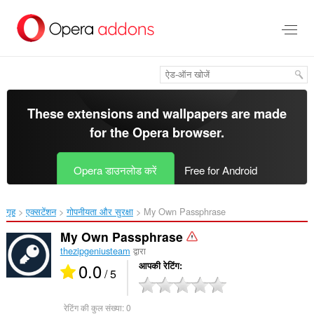
मुख्य
सामग्री
को
छोड़
दें
These extensions and wallpapers are made
for the
Opera browser
.
Opera डाउनलोड करें
Free for Android
गृह
एक्सटेंशन
गोपनीयता और सुरक्षा
My Own Passphrase‎
My Own Passphrase
thezipgeniusteam
द्वारा
0.0
आपकी रेटिंग
/ 5
रेटिंग की कुल संख्या:
0