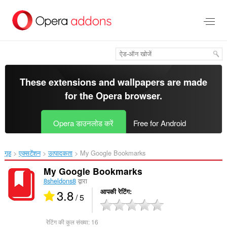
मुख्य
सामग्री
को
छोड़
दें
These extensions and wallpapers are made
for the
Opera browser
.
Opera डाउनलोड करें
Free for Android
गृह
एक्सटेंशन
उत्पादकता
My Google Bookmarks‎
My Google Bookmarks
8sheldons8
द्वारा
3.8
आपकी रेटिंग
/ 5
रेटिंग की कुल संख्या:
16