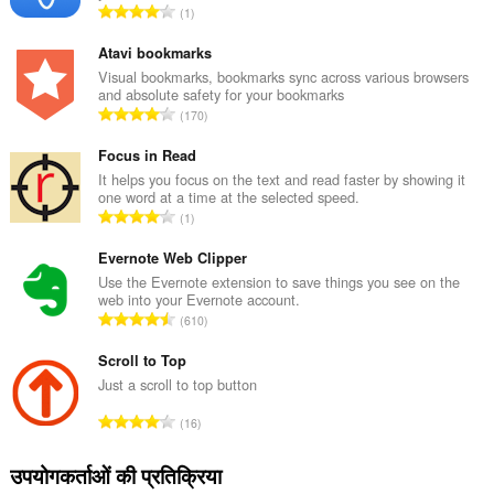
रे
1
टिं
ग
Atavi bookmarks
की
Visual bookmarks, bookmarks sync across various browsers
and absolute safety for your bookmarks
कु
रे
170
ल
टिं
सं
ग
Focus in Read
ख्या
की
It helps you focus on the text and read faster by showing it
:
one word at a time at the selected speed.
कु
रे
1
ल
टिं
सं
ग
Evernote Web Clipper
ख्या
की
Use the Evernote extension to save things you see on the
:
web into your Evernote account.
कु
रे
610
ल
टिं
सं
ग
Scroll to Top
ख्या
की
Just a scroll to top button
:
कु
रे
16
ल
टिं
सं
ग
उपयोगकर्ताओं की प्रतिक्रिया
ख्या
की