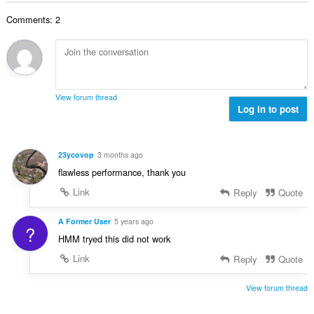
:
कु
Comments: 2
ल
सं
ख्या
:
View forum thread
Log in to post
23ycovop
3 months ago
flawless performance, thank you
Link
Reply
Quote
A Former User
5 years ago
?
HMM tryed this did not work
Link
Reply
Quote
View forum thread