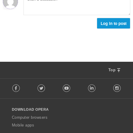
:
Log in to post
Top
F
Facebook
Twitter
Youtube
LinkedIn
Instag
o
l
l
o
DOWNLOAD OPERA
w
O
Computer browsers
p
Mobile apps
e