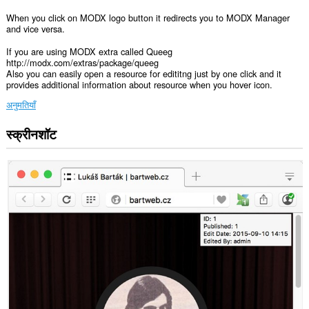
When you click on MODX logo button it redirects you to MODX Manager
and vice versa.
If you are using MODX extra called Queeg
http://modx.com/extras/package/queeg
Also you can easily open a resource for edititng just by one click and it
provides additional information about resource when you hover icon.
अनुमतियाँ
स्क्रीनशॉट
यह
एक्सटेंशन
सभी
वेबसाइट
पर
आपके
डेटा
तक
पहुँच
प्राप्त
कर
सकता
है।
यह
एक्सटेंशन