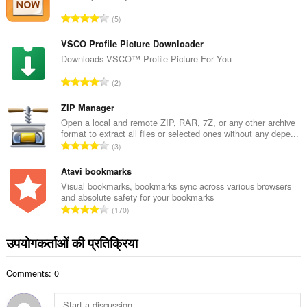
कु
रे
5
ल
टिं
सं
ग
VSCO Profile Picture Downloader
ख्या
की
Downloads VSCO™ Profile Picture For You
:
कु
रे
2
ल
टिं
सं
ग
ZIP Manager
ख्या
की
Open a local and remote ZIP, RAR, 7Z, or any other archive
:
format to extract all files or selected ones without any depe...
कु
रे
3
ल
टिं
सं
ग
Atavi bookmarks
ख्या
की
Visual bookmarks, bookmarks sync across various browsers
:
and absolute safety for your bookmarks
कु
रे
170
ल
टिं
सं
ग
उपयोगकर्ताओं की प्रतिक्रिया
ख्या
की
:
कु
Comments: 0
ल
सं
ख्या