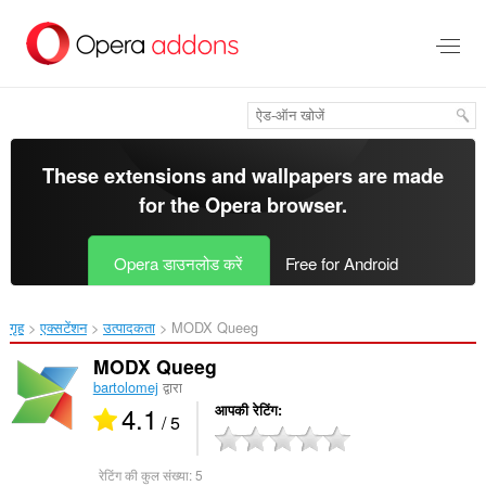
मुख्य
सामग्री
को
छोड़
दें
These extensions and wallpapers are made
for the
Opera browser
.
Opera डाउनलोड करें
Free for Android
गृह
एक्सटेंशन
उत्पादकता
MODX Queeg‎
MODX Queeg
bartolomej
द्वारा
4.1
आपकी रेटिंग
/ 5
रेटिंग की कुल संख्या:
5