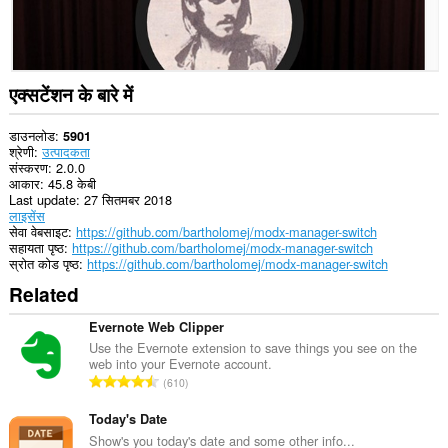
आपके
टैब
और
ब्राउज़िंग
गतिविधि
तक
एक्सटेंशन के बारे में
पहुँच
प्राप्त
कर
डाउनलोड
5901
सकता
श्रेणी
उत्पादकता
है।
संस्करण
2.0.0
आकार
45.8 केबी
Last update
27 सितमबर 2018
लाइसेंस
सेवा वेबसाइट
https://github.com/bartholomej/modx-manager-switch
सहायता पृष्ठ
https://github.com/bartholomej/modx-manager-switch
स्रोत कोड पृष्ठ
https://github.com/bartholomej/modx-manager-switch
Related
Evernote Web Clipper
Use the Evernote extension to save things you see on the
web into your Evernote account.
रे
610
टिं
ग
Today's Date
की
Show's you today's date and some other info...