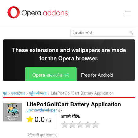
मुख्य
सामग्री
को
छोड़
दें
These extensions and wallpapers are made
for the
Opera browser
.
Opera डाउनलोड करें
Free for Android
गृह
एक्सटेंशन
पहुँच-योग्यता
LifePo4GolfCart Battery Application‎
LifePo4GolfCart Battery Application
unknowdeveloper
द्वारा
0.0
आपकी रेटिंग
/ 5
रेटिंग की कुल संख्या:
0