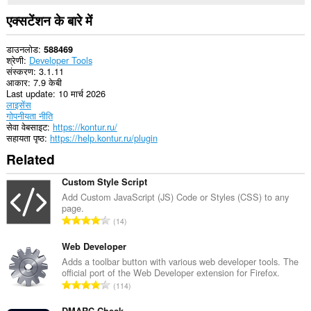
programs
other
एक्सटेंशन के बारे में
than
Opera.
डाउनलोड
588469
यह
श्रेणी
Developer Tools
एक्सटेंशन
संस्करण
3.1.11
आपके
आकार
7.9 केबी
टैब
Last update
10 मार्च 2026
और
लाइसेंस
ब्राउज़िंग
गोपनीयता नीति
गतिविधि
सेवा वेबसाइट
https://kontur.ru/
तक
सहायता पृष्ठ
https://help.kontur.ru/plugin
पहुँच
Related
प्राप्त
कर
सकता
Custom Style Script
है।
Add Custom JavaScript (JS) Code or Styles (CSS) to any
page.
रे
14
टिं
ग
Web Developer
की
Adds a toolbar button with various web developer tools. The
official port of the Web Developer extension for Firefox.
कु
रे
114
ल
टिं
सं
DMARC Check