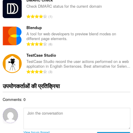
ग
ख्या
की
Check DMARC status for the current domain
:
कु
रे
1
ल
टिं
सं
ग
Blendup
ख्या
की
A tool for web developers to preview blend modes on
:
different page elements.
कु
रे
6
ल
टिं
सं
ग
TestCase Studio
ख्या
की
TestCase Studio record the user actions performed on a web
:
application in English Sentences. Best alternative for Selen...
कु
रे
3
ल
टिं
सं
ग
उपयोगकर्ताओं की प्रतिक्रिया
ख्या
की
:
कु
Comments: 0
ल
सं
ख्या
:
View forum thread