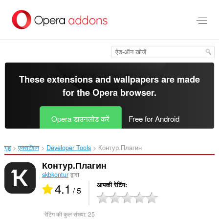
मुख्य
सामग्री
को
छोड़
दें
These extensions and wallpapers are made
for the
Opera browser
.
Opera डाउनलोड करें
Free for Android
गृह
एक्सटेंशन
Developer Tools
Контур.Плагин‎
Контур.Плагин
skbkontur
द्वारा
4.1
आपकी रेटिंग
/ 5
रेटिंग की कुल संख्या:
25