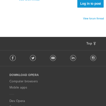
Log in to post
View forum thread
Top
F
Facebook
Twitter
Youtube
LinkedIn
Instag
o
l
l
o
DOWNLOAD OPERA
w
O
Computer browsers
p
Mobile apps
e
r
a
Dev.Opera