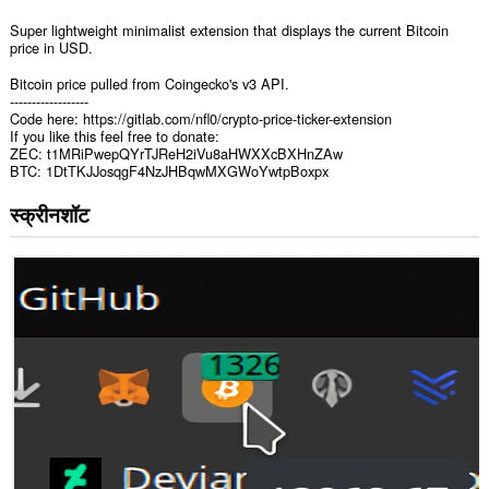
Super lightweight minimalist extension that displays the current Bitcoin
price in USD.
Bitcoin price pulled from Coingecko's v3 API.
------------------
Code here: https://gitlab.com/nfl0/crypto-price-ticker-extension
If you like this feel free to donate:
ZEC: t1MRiPwepQYrTJReH2iVu8aHWXXcBXHnZAw
BTC: 1DtTKJJosqgF4NzJHBqwMXGWoYwtpBoxpx
स्क्रीनशॉट