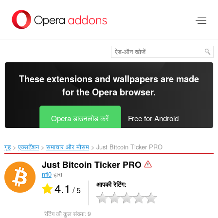
मुख्य
सामग्री
को
छोड़
दें
These extensions and wallpapers are made
for the
Opera browser
.
Opera डाउनलोड करें
Free for Android
गृह
एक्सटेंशन
समाचार और मौसम
Just Bitcoin Ticker PRO‎
Just Bitcoin Ticker PRO
nfl0
द्वारा
4.1
आपकी रेटिंग
/ 5
रेटिंग की कुल संख्या:
9