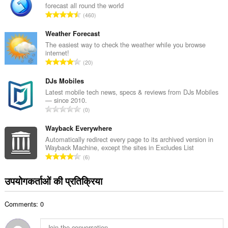
forecast all round the world
कु
रे
460
ल
टिं
सं
ग
Weather Forecast
ख्या
की
The easiest way to check the weather while you browse
:
internet!
कु
रे
20
ल
टिं
सं
ग
DJs Mobiles
ख्या
की
Latest mobile tech news, specs & reviews from DJs Mobiles
:
— since 2010.
कु
रे
0
ल
टिं
सं
ग
Wayback Everywhere
ख्या
की
Automatically redirect every page to its archived version in
:
Wayback Machine, except the sites in Excludes List
कु
रे
6
ल
टिं
सं
ग
उपयोगकर्ताओं की प्रतिक्रिया
ख्या
की
:
कु
Comments: 0
ल
सं
ख्या