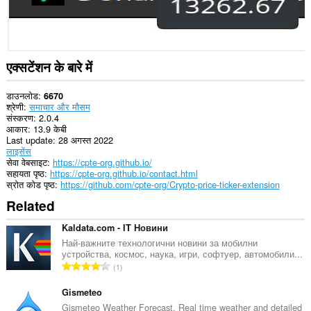
एक्सटेंशन के बारे में
डाउनलोड
6670
श्रेणी
समाचार और मौसम
संस्करण
2.0.4
आकार
13.9 केबी
Last update
28 अगस्त 2022
लाइसेंस
सेवा वेबसाइट
https://cpte-org.github.io/
सहायता पृष्ठ
https://cpte-org.github.io/contact.html
स्रोत कोड पृष्ठ
https://github.com/cpte-org/Crypto-price-ticker-extension
Related
Kaldata.com - IT Новини
Най-важните технологични новини за мобилни
устройства, космос, наука, игри, софтуер, автомобили...
रे
1
टिं
ग
Gismeteo
की
Gismeteo Weather Forecast. Real time weather and detailed