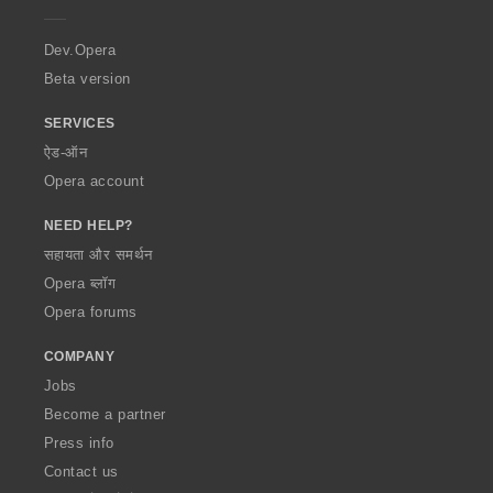
e
r
a
Dev.Opera
Beta version
SERVICES
ऐड-ऑन
Opera account
NEED HELP?
सहायता और समर्थन
Opera ब्लॉग
Opera forums
COMPANY
Jobs
Become a partner
Press info
Contact us