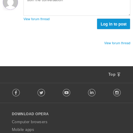
:
View forum thread
Log in to post
View forum thread
Top
F
Facebook
Twitter
Youtube
LinkedIn
Instag
o
l
l
o
DOWNLOAD OPERA
w
O
Computer browsers
p
Mobile apps