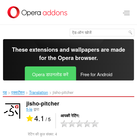
मुख्य
सामग्री
को
छोड़
दें
These extensions and wallpapers are made
for the
Opera browser
.
Opera डाउनलोड करें
Free for Android
गृह
एक्सटेंशन
Translation
jisho-pitcher‎
jisho-pitcher
fi-le
द्वारा
4.1
आपकी रेटिंग
/ 5
रेटिंग की कुल संख्या:
4