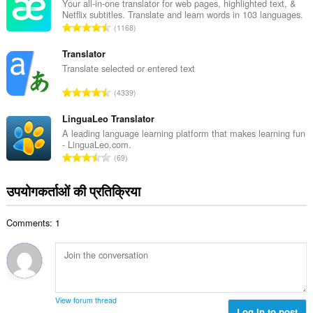
की
Your all-in-one translator for web pages, highlighted text, &
:
Netflix subtitles. Translate and learn words in 103 languages.
कु
रे
1168
ल
टिं
सं
ग
Translator
ख्या
की
Translate selected or entered text
:
कु
रे
4339
ल
टिं
सं
ग
LinguaLeo Translator
ख्या
की
A leading language learning platform that makes learning fun
:
- LinguaLeo.com.
कु
रे
69
ल
टिं
सं
ग
उपयोगकर्ताओं की प्रतिक्रिया
ख्या
की
:
कु
Comments: 1
ल
सं
ख्या
:
View forum thread
Log in to post