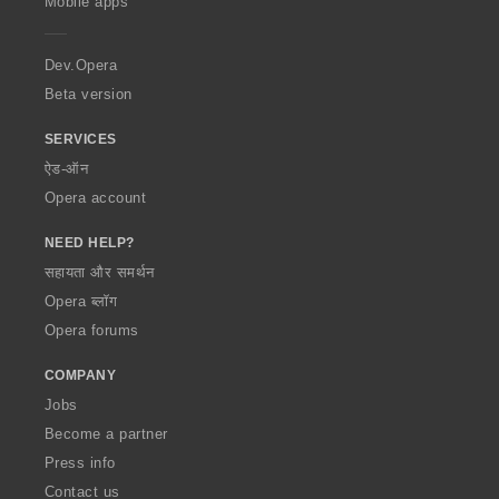
Mobile apps
e
r
a
Dev.Opera
Beta version
SERVICES
ऐड-ऑन
Opera account
NEED HELP?
सहायता और समर्थन
Opera ब्लॉग
Opera forums
COMPANY
Jobs
Become a partner
Press info
Contact us