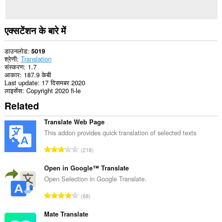
एक्सटेंशन के बारे में
डाउनलोड
5019
श्रेणी
Translation
संस्करण
1.7
आकार
187.9 केबी
Last update
17 दिसमबर 2020
लाइसेंस
Copyright 2020 fi-le
Related
Translate Web Page
This addon provides quick translation of selected texts
रे
218
टिं
ग
Open in Google™ Translate
की
Open Selection in Google Translate.
कु
रे
68
ल
टिं
सं
ग
Mate Translate
ख्या