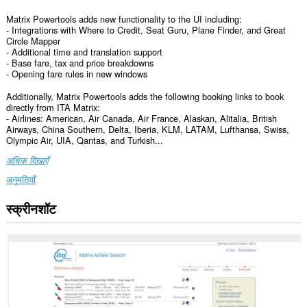
Matrix Powertools adds new functionality to the UI including:
- Integrations with Where to Credit, Seat Guru, Plane Finder, and Great
Circle Mapper
- Additional time and translation support
- Base fare, tax and price breakdowns
- Opening fare rules in new windows
Additionally, Matrix Powertools adds the following booking links to book
directly from ITA Matrix:
- Airlines: American, Air Canada, Air France, Alaskan, Alitalia, British
Airways, China Southern, Delta, Iberia, KLM, LATAM, Lufthansa, Swiss,
Olympic Air, UIA, Qantas, and Turkish...
अधिक दिखाएँ
अनुमतियाँ
स्क्रीनशॉट
यह
एक्सटेंशन
कुछ
वेबसाइट
पर
आपके
डेटा
तक
पहुँच