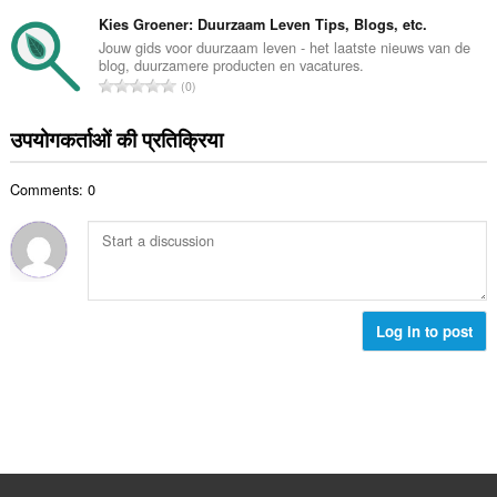
टिं
सं
ग
Kies Groener: Duurzaam Leven Tips, Blogs, etc.
ख्या
की
Jouw gids voor duurzaam leven - het laatste nieuws van de
:
blog, duurzamere producten en vacatures.
कु
रे
0
ल
टिं
सं
ग
उपयोगकर्ताओं की प्रतिक्रिया
ख्या
की
:
कु
Comments: 0
ल
सं
ख्या
:
Log in to post