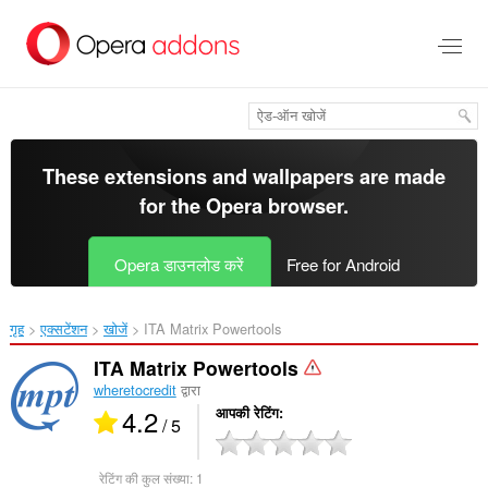
मुख्य
सामग्री
को
छोड़
दें
These extensions and wallpapers are made
for the
Opera browser
.
Opera डाउनलोड करें
Free for Android
गृह
एक्सटेंशन
खोजें
ITA Matrix Powertools‎
ITA Matrix Powertools
wheretocredit
द्वारा
4.2
आपकी रेटिंग
/ 5
रेटिंग की कुल संख्या:
1