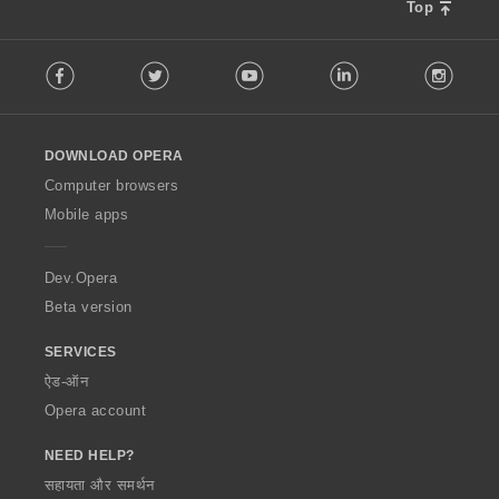
Top
F
Facebook
Twitter
Youtube
LinkedIn
Instag
o
l
l
o
DOWNLOAD OPERA
w
O
Computer browsers
p
Mobile apps
e
r
a
Dev.Opera
Beta version
SERVICES
ऐड-ऑन
Opera account
NEED HELP?
सहायता और समर्थन