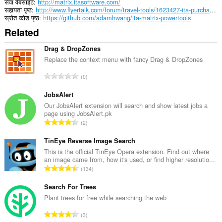
सेवा वेबसाइट
http://matrix.itasoftware.com/
सहायता पृष्ठ
http://www.flyertalk.com/forum/travel-tools/1623427-ita-purchase-fares-orbitz-delta-userscript.html
स्रोत कोड पृष्ठ
https://github.com/adamhwang/ita-matrix-powertools
Related
Drag & DropZones
Replace the context menu with fancy Drag & DropZones
रे
0
टिं
ग
JobsAlert
की
Our JobsAlert extension will search and show latest jobs a
page using JobsAlert.pk
कु
रे
2
ल
टिं
सं
ग
TinEye Reverse Image Search
ख्या
की
This is the official TinEye Opera extension. Find out where
:
an image came from, how it's used, or find higher resolutio...
कु
रे
134
ल
टिं
सं
ग
Search For Trees
ख्या
की
Plant trees for free while searching the web
:
कु
रे
3
ल