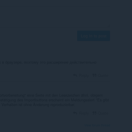
Log in to post
к в браузере, поэтому это расширение действительно
Reply
Quote
rtvorbereitung" eine Seite mit den Lesezeichen ähnl. obigem
tätigung des Importbuttons erscheint ein Meldungsalert "Es gibt
. Verhalten ist ohne Änderung reproduzierbar.
Reply
Quote
View forum thread