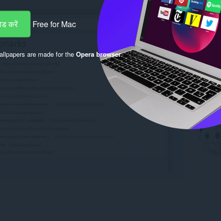
ड करें
Free for Mac
llpapers are made for the
Opera browser
.