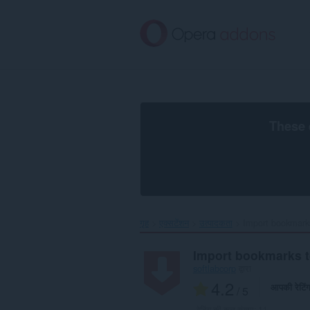
मुख्य
सामग्री
को
छोड़
दें
These 
गृह
एक्सटेंशन
उत्पादकता
Import bookmarks
Import bookmarks t
softlabcorp
द्वारा
4.2
आपकी रेटिं
/ 5
रेटिंग की कुल संख्या:
11