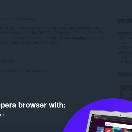
tavi bookmark manager
एक्सटेंश
allows you to save and synchronize bookmarks between your
top or Windows and Mac OS PC; iOS devices (iPhone,iPad, iPod
डाउनलोड
ou can easily switch across devices. When changing bookmarks on
श्रेणी
उत
y synchronize across the other ones.
संस्करण
आकार
9
Last up
लाइसेंस
t access;
सेवा वेबस
e available on any browser...
Rela
pera browser with:
ker