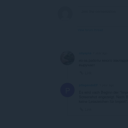
View forum thread
oliyayna
1 year ago
из-за работы много закладо
выручает
Link
pflegendeEF
1 year ago
P
Es wird nach Beginn der "Impo
Screenshot angezeigt. Nach Be
keine Lesezeichen für Import"
Link