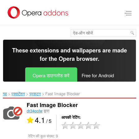
मुख्य
सामग्री
को
छोड़
दें
These extensions and wallpapers are made
for the
Opera browser
.
Opera डाउनलोड करें
Free for Android
गृह
एक्सटेंशन
प्रकटन
Fast Image Blocker‎
Fast Image Blocker
dr34polw
द्वारा
4.1
आपकी रेटिंग
/ 5
रेटिंग की कुल संख्या:
9