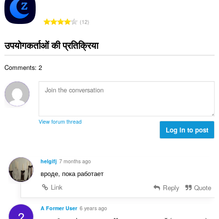
की
:
कु
रे
12
ल
टिं
सं
ग
उपयोगकर्ताओं की प्रतिक्रिया
ख्या
की
:
कु
Comments: 2
ल
सं
ख्या
:
View forum thread
Log in to post
helgifj
7 months ago
вроде, пока работает
Link
Reply
Quote
A Former User
6 years ago
?