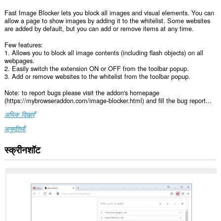
Fast Image Blocker lets you block all images and visual elements. You can
allow a page to show images by adding it to the whitelist. Some websites
are added by default, but you can add or remove items at any time.
Few features:
1. Allows you to block all image contents (including flash objects) on all
webpages.
2. Easily switch the extension ON or OFF from the toolbar popup.
3. Add or remove websites to the whitelist from the toolbar popup.
Note: to report bugs please visit the addon's homepage
(https://mybrowseraddon.com/image-blocker.html) and fill the bug report...
अधिक दिखाएँ
अनुमतियाँ
स्क्रीनशॉट
यह
एक्सटेंशन
सभी
वेबसाइट
पर
आपके
डेटा
तक
पहुँच