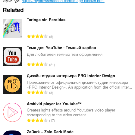
सहायता पृष्ठ
https://mybrowseraddon.com/image-blocker.html
Related
Taringa sin Perdidas
रे
5
टिं
ग
Тема для YouTube - Темный карбон
की
Для любителей темных тем оформления
कु
रे
21
ल
टिं
सं
ग
Дизайн-студия интерьера PRO Interior Design
ख्या
की
Приложение от официальной дизайн-студии интерьера
:
«PRO Interior Design». An application from the official inter...
कु
रे
3
ल
टिं
सं
ग
Ambivid player for Youtube™
ख्या
की
Creates lights effects around Youtube's video player
:
corresponding to the video content
कु
रे
17
ल
टिं
सं
ग
ZaDark – Zalo Dark Mode
ख्या