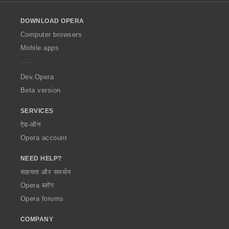
l
o
DOWNLOAD OPERA
w
O
Computer browsers
p
Mobile apps
e
r
a
Dev.Opera
Beta version
SERVICES
ऐड-ऑन
Opera account
NEED HELP?
सहायता और समर्थन
Opera ब्लॉग
Opera forums
COMPANY