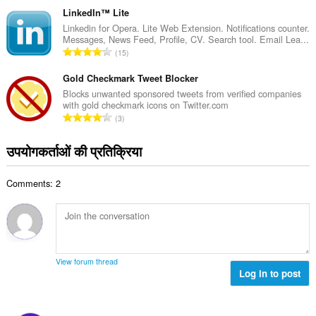
सं
ग
LinkedIn™ Lite
ख्या
की
Linkedin for Opera. Lite Web Extension. Notifications counter.
:
Messages, News Feed, Profile, CV. Search tool. Email Lea...
कु
रे
15
ल
टिं
सं
ग
Gold Checkmark Tweet Blocker
ख्या
की
Blocks unwanted sponsored tweets from verified companies
:
with gold checkmark icons on Twitter.com
कु
रे
3
ल
टिं
सं
ग
उपयोगकर्ताओं की प्रतिक्रिया
ख्या
की
:
कु
Comments: 2
ल
सं
ख्या
:
View forum thread
Log in to post