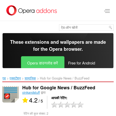
मुख्य
सामग्री
को
छोड़
दें
These extensions and wallpapers are made
for the
Opera browser
.
Opera डाउनलोड करें
Free for Android
गृह
एक्सटेंशन
सामाजिक
Hub for Google News / BuzzFeed‎
Hub for Google News / BuzzFeed
oinkandstuff
द्वारा
4.2
आपकी रेटिंग
/ 5
रेटिंग की कुल संख्या:
2