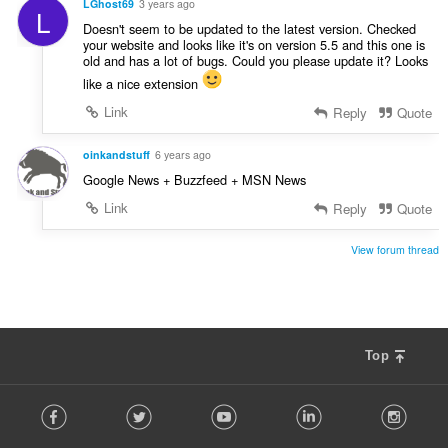
LGhost69
3 years ago
L
Doesn't seem to be updated to the latest version. Checked
your website and looks like it's on version 5.5 and this one is
old and has a lot of bugs. Could you please update it? Looks
like a nice extension
Link
Reply
Quote
oinkandstuff
6 years ago
Google News + Buzzfeed + MSN News
Link
Reply
Quote
View forum thread
Top
F
Facebook
Twitter
Youtube
LinkedIn
Instag
o
l