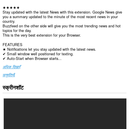
★★★★★
Stay updated with the latest News with this extension. Google News give
you a summary updated to the minute of the most recent news in your
country.
Buzzfeed on the other side will give you the most trending news and hot
topics for the day.
This is the very best extension for your Browser.
FEATURES
★ Notifications let you stay updated with the latest news.
✔ Small window well positioned for texting.
✔ Auto-Start when Browser starts...
अधिक दिखाएँ
अनुमतियाँ
स्क्रीनशॉट
यह
एक्सटेंशन
सभी
वेबसाइट
पर
आपके
डेटा
तक
पहुँच
प्राप्त