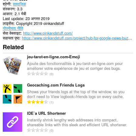
श्रेणी
सामाजिक
you
संस्करण
3.3
in
आकार
2.1 मेबी
the
Last update
23 अगस्त 2019
system
लाइसेंस
Copyright 2019 oinkandstuff
tray.
गोपनीयता नीति
सेवा वेबसाइट
http://www.oinkandstuff.com/
This
सहायता पृष्ठ
https://www.oinkandstuff.com/project/hub-for-google-news-buzzfeed/
extension
can
Related
store
an
jeu-tarot-en-ligne.com•Emoji
unlimited
amount
Ajoute des fonctionnalités à jeu-tarot-en-ligne.com pour
of
améliorer votre expérience de jeu et corriger des bugs.
रे
client-
0
side
टिं
data.
ग
Geocaching.com Friends Logs
की
Shows your friends logs at the top of the window, so you
don't need to View logbook>friends logs on every cache.
कु
रे
1
ल
टिं
सं
ग
IDE`a URL Shortener
ख्या
की
Instantly shrink lengthy web addresses into compact,
:
shareable links with this sleek and efficient URL shortener.
कु
रे
0
ल
टिं