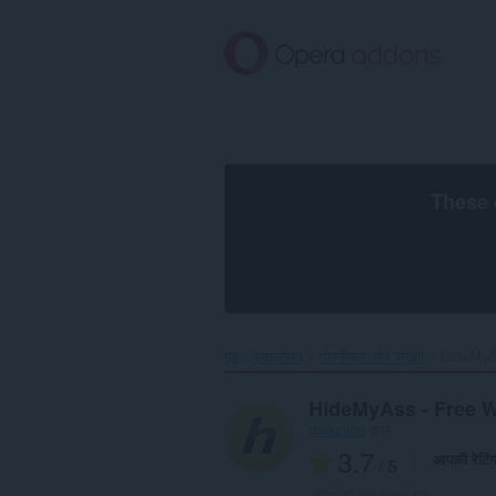
मुख्य
सामग्री
को
छोड़
दें
These 
गृह
एक्सटेंशन
गोपनीयता और सुरक्षा
HideMyAs
HideMyAss - Free 
devunion
द्वारा
3.7
आपकी रेटिं
/ 5
रेटिंग की कुल संख्या:
62