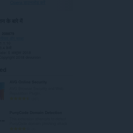
Opera डाउनलोड करें
न के बारे में
208879
नीयता और सुरक्षा
1.1.10
3.4 केबी
date
5 अक्टूबर 2018
Copyright 2018 devunion
ted
AVG Online Security
AVG Browser Security and Web
Reputation Plugin.
रे
387
टिं
ग
PunyCode Domain Detection
की
This extension attempts to detect
कु
PunyCode domain phishing attack
ल
रे
1