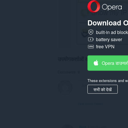
और
ब्राउज़िंग
गतिविधि
तक
पहुँच
Download O
प्राप्त
कर
built-in ad bloc
सकता
है।
battery saver
free VPN
उपयोगकर्ताओं की प्रतिक्रिया
Opera डाउनलो
Comments: 9
These extensions and wa
सभी को देखें
View forum thread
Rton
3 months ago