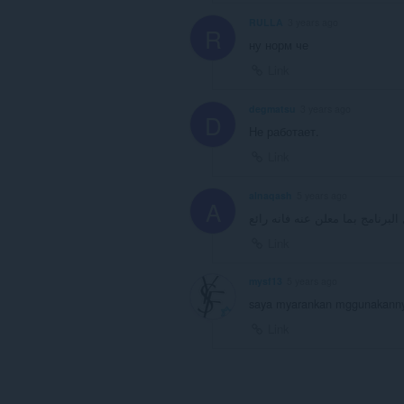
RULLA
3 years ago
R
ну норм че
Link
degmatsu
3 years ago
D
Не работает.
Link
alnaqash
5 years ago
A
البرنامج بما معلن عنه فانه رائع
Link
mysf13
5 years ago
saya myarankan mggunakann
Link