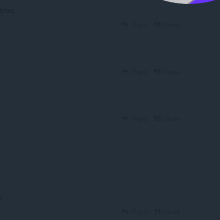
itches
Reply
Quote
Reply
Quote
Reply
Quote
сс
Reply
Quote