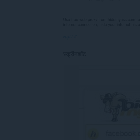
Use free web proxy from hidemyass.com to 
internet connection, hide your internet histo
अनुमतियाँ
यह
स्क्रीनशॉट
एक्सटेंशन
कुछ
वेबसाइट
पर
आपके
डेटा
तक
पहुँच
प्राप्त
कर
सकता
है।
यह
एक्सटेंशन
आपके
टैब