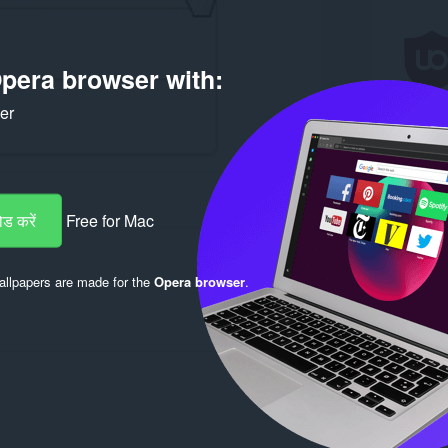
pera browser with:
ker
ड करें
Free for Mac
llpapers are made for the
Opera browser
.
Log in to post