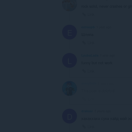
rock solid, never crashes or gl
Link
extraspb
1 year ago
E
Шляпа
Link
LyubaLada
1 year ago
L
funny but not work
Link
averylittle
2 years ago
This post is deleted!
Link
drakssr
3 years ago
D
хахаххаха сука хайд май э
Link