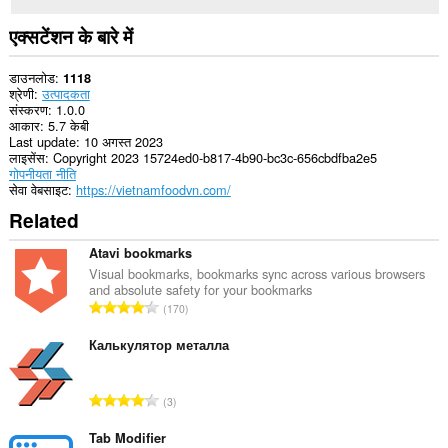
एक्सटेंशन के बारे में
डाउनलोड
1118
श्रेणी
उत्पादकता
संस्करण
1.0.0
आकार
5.7 केबी
Last update
10 अगस्त 2023
लाइसेंस
Copyright 2023 15724ed0-b817-4b90-bc3c-656cbdfba2e5
गोपनीयता नीति
सेवा वेबसाइट
https://vietnamfoodvn.com/
Related
Atavi bookmarks
Visual bookmarks, bookmarks sync across various browsers
and absolute safety for your bookmarks
रे
170
टिं
ग
Калькулятор металла
की
कु
रे
3
ल
टिं
सं
ग
Tab Modifier
ख्या