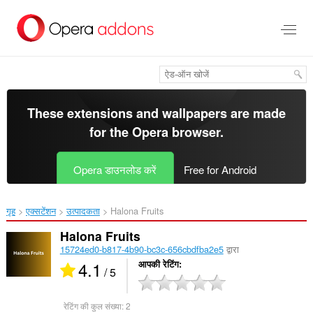
मुख्य
सामग्री
को
छोड़
दें
These extensions and wallpapers are made
for the
Opera browser
.
Opera डाउनलोड करें
Free for Android
गृह
एक्सटेंशन
उत्पादकता
Halona Fruits‎
Halona Fruits
15724ed0-b817-4b90-bc3c-656cbdfba2e5
द्वारा
4.1
आपकी रेटिंग
/ 5
रेटिंग की कुल संख्या:
2