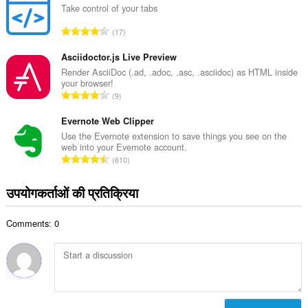
की
Take control of your tabs
:
कु
रे
17
ल
टिं
सं
ग
Asciidoctor.js Live Preview
ख्या
की
Render AsciiDoc (.ad, .adoc, .asc, .asciidoc) as HTML inside
:
your browser!
कु
रे
9
ल
टिं
सं
ग
Evernote Web Clipper
ख्या
की
Use the Evernote extension to save things you see on the
:
web into your Evernote account.
कु
रे
610
ल
टिं
सं
ग
उपयोगकर्ताओं की प्रतिक्रिया
ख्या
की
:
कु
Comments: 0
ल
सं
ख्या
: