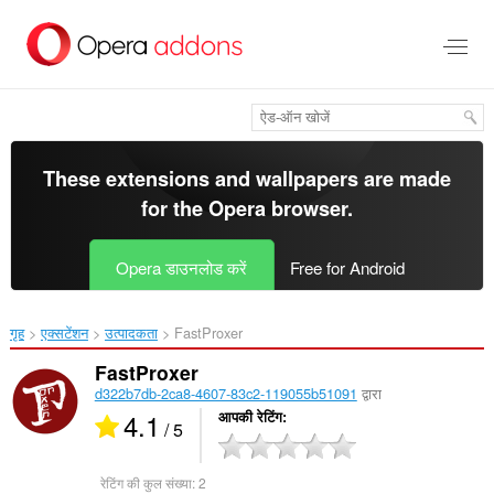
मुख्य
सामग्री
को
छोड़
दें
These extensions and wallpapers are made
for the
Opera browser
.
Opera डाउनलोड करें
Free for Android
गृह
एक्सटेंशन
उत्पादकता
FastProxer‎
FastProxer
d322b7db-2ca8-4607-83c2-119055b51091
द्वारा
4.1
आपकी रेटिंग
/ 5
रेटिंग की कुल संख्या:
2