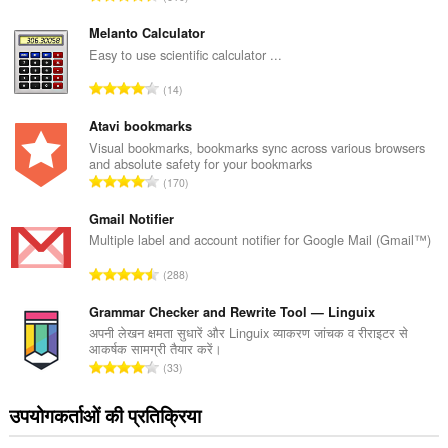
टिं
ग
Melanto Calculator
की
Easy to use scientific calculator ...
कु
रे
14
ल
टिं
सं
ग
Atavi bookmarks
ख्या
की
Visual bookmarks, bookmarks sync across various browsers
:
and absolute safety for your bookmarks
कु
रे
170
ल
टिं
सं
ग
Gmail Notifier
ख्या
की
Multiple label and account notifier for Google Mail (Gmail™)
:
कु
रे
288
ल
टिं
सं
ग
Grammar Checker and Rewrite Tool — Linguix
ख्या
की
अपनी लेखन क्षमता सुधारें और Linguix व्याकरण जांचक व रीराइटर से
:
आकर्षक सामग्री तैयार करें।
कु
रे
33
ल
टिं
सं
ग
उपयोगकर्ताओं की प्रतिक्रिया
ख्या
की
:
कु