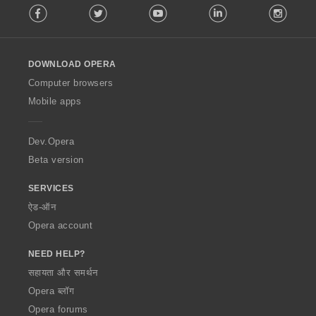
Facebook
Twitter
Youtube
LinkedIn
Instag
o
l
l
o
DOWNLOAD OPERA
w
O
Computer browsers
p
Mobile apps
e
r
a
Dev.Opera
Beta version
SERVICES
ऐड-ऑन
Opera account
NEED HELP?
सहायता और समर्थन
Opera ब्लॉग
Opera forums