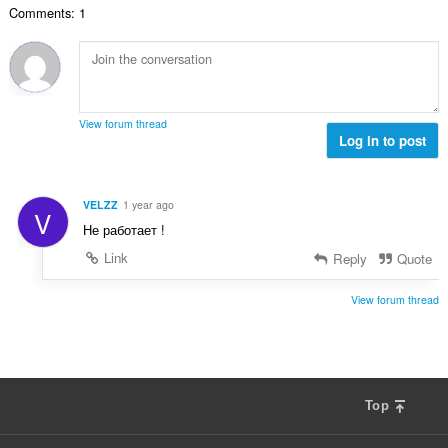
Comments: 1
ल
सं
ख्या
:
View forum thread
Log in to post
VELZZ
1 year ago
V
Не работает !
Link
Reply
Quote
View forum thread
Top
F