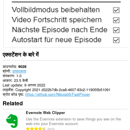
कर
सकता
है।
यह
एक्सटेंशन
आपके
टैब
और
ब्राउज़िंग
गतिविधि
तक
एक्सटेंशन के बारे में
पहुँच
प्राप्त
कर
डाउनलोड
9028
सकता
श्रेणी
उत्पादकता
है।
संस्करण
1.0
आकार
23.5 केबी
Last update
9 अगस्त 2022
लाइसेंस
Copyright 2021 d322b7db-2ca8-4607-83c2-119055b51091
स्रोत कोड पृष्ठ
https://github.com/Nibuja05/FastProxer
Related
Evernote Web Clipper
Use the Evernote extension to save things you see on the
web into your Evernote account.
रे
610