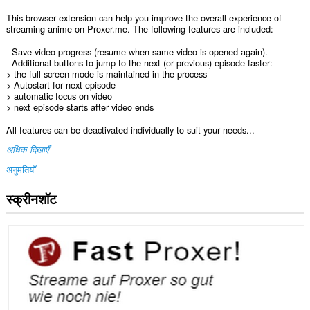
This browser extension can help you improve the overall experience of
streaming anime on Proxer.me. The following features are included:
- Save video progress (resume when same video is opened again).
- Additional buttons to jump to the next (or previous) episode faster:
> the full screen mode is maintained in the process
> Autostart for next episode
> automatic focus on video
> next episode starts after video ends
All features can be deactivated individually to suit your needs...
अधिक दिखाएँ
अनुमतियाँ
स्क्रीनशॉट
यह
एक्सटेंशन
कुछ
वेबसाइट
पर
आपके
डेटा
तक
पहुँच
प्राप्त