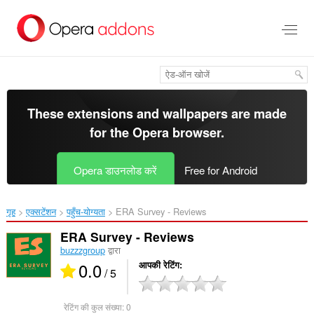
मुख्य
सामग्री
को
छोड़
दें
These extensions and wallpapers are made
for the
Opera browser
.
Opera डाउनलोड करें
Free for Android
गृह
एक्सटेंशन
पहुँच-योग्यता
ERA Survey - Reviews‎
ERA Survey - Reviews
buzzzgroup
द्वारा
0.0
आपकी रेटिंग
/ 5
रेटिंग की कुल संख्या:
0