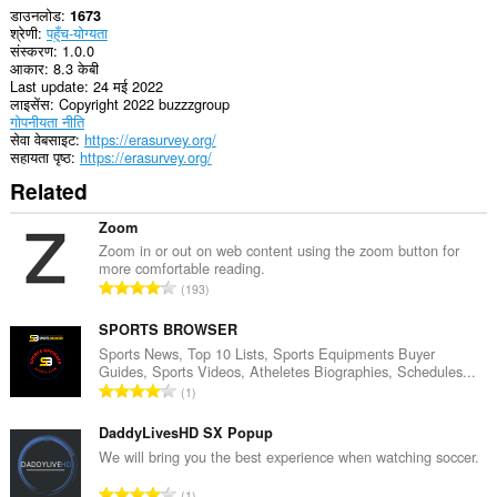
डाउनलोड
1673
श्रेणी
पहुँच-योग्यता
संस्करण
1.0.0
आकार
8.3 केबी
Last update
24 मई 2022
लाइसेंस
Copyright 2022 buzzzgroup
गोपनीयता नीति
सेवा वेबसाइट
https://erasurvey.org/
सहायता पृष्ठ
https://erasurvey.org/
Related
Zoom
Zoom in or out on web content using the zoom button for
more comfortable reading.
रे
193
टिं
ग
SPORTS BROWSER
की
Sports News, Top 10 Lists, Sports Equipments Buyer
Guides, Sports Videos, Atheletes Biographies, Schedules...
कु
रे
1
ल
टिं
सं
ग
DaddyLivesHD SX Popup
ख्या
की
We will bring you the best experience when watching soccer.
:
कु
रे
1