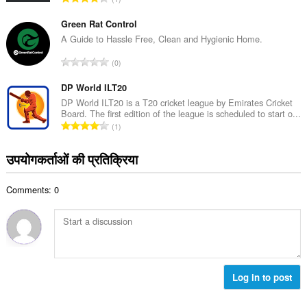
ल
टिं
सं
ग
Green Rat Control
ख्या
की
A Guide to Hassle Free, Clean and Hygienic Home.
:
कु
रे
0
ल
टिं
सं
ग
DP World ILT20
ख्या
की
DP World ILT20 is a T20 cricket league by Emirates Cricket
:
Board. The first edition of the league is scheduled to start o...
कु
रे
1
ल
टिं
सं
ग
उपयोगकर्ताओं की प्रतिक्रिया
ख्या
की
:
कु
Comments: 0
ल
सं
ख्या
:
Log in to post