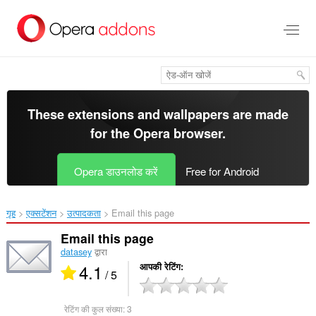
मुख्य
सामग्री
को
छोड़
दें
These extensions and wallpapers are made
for the
Opera browser
.
Opera डाउनलोड करें
Free for Android
गृह
एक्सटेंशन
उत्पादकता
Email this page‎
Email this page
datasey
द्वारा
4.1
आपकी रेटिंग
/ 5
रेटिंग की कुल संख्या:
3