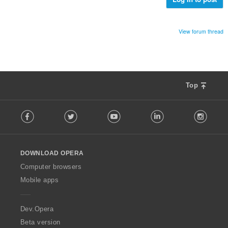
View forum thread
Top
F
Facebook
Twitter
Youtube
LinkedIn
Instag
o
l
l
o
DOWNLOAD OPERA
w
O
Computer browsers
p
Mobile apps
e
r
a
Dev.Opera
Beta version