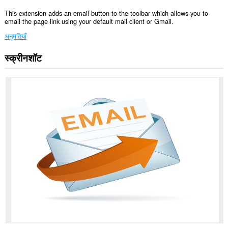
This extension adds an email button to the toolbar which allows you to
email the page link using your default mail client or Gmail.
अनुमतियाँ
स्क्रीनशॉट
यह
एक्सटेंशन
सभी
वेबसाइट
पर
आपके
डेटा
तक
पहुँच
प्राप्त
कर
सकता
है।
यह
एक्सटेंशन
आपके
टैब
और
ब्राउज़िंग
गतिविधि