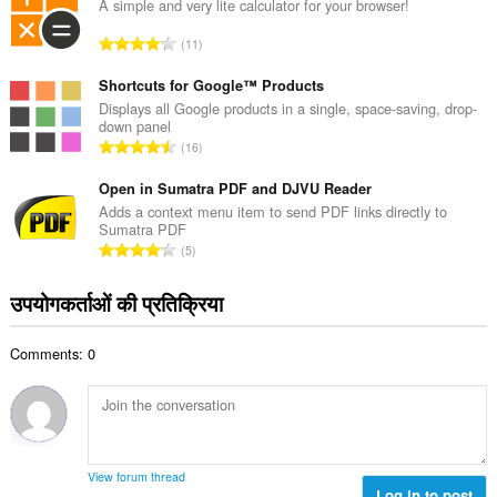
की
A simple and very lite calculator for your browser!
:
कु
रे
11
ल
टिं
सं
ग
Shortcuts for Google™ Products
ख्या
की
Displays all Google products in a single, space-saving, drop-
:
down panel
कु
रे
16
ल
टिं
सं
ग
Open in Sumatra PDF and DJVU Reader
ख्या
की
Adds a context menu item to send PDF links directly to
:
Sumatra PDF
कु
रे
5
ल
टिं
सं
ग
उपयोगकर्ताओं की प्रतिक्रिया
ख्या
की
:
कु
Comments: 0
ल
सं
ख्या
:
View forum thread
Log in to post