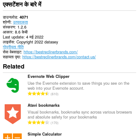
तक
एक्सटेंशन के बारे में
पहुँच
प्राप्त
कर
डाउनलोड
4071
सकता
श्रेणी
उत्पादकता
है।
संस्करण
1.2.6
आकार
8.6 केबी
Last update
4 मई 2022
लाइसेंस
Copyright 2022 datasey
गोपनीयता नीति
सेवा वेबसाइट
https://bestreclinerbrands.com/
सहायता पृष्ठ
https://bestreclinerbrands.com/contact-us/
Related
Evernote Web Clipper
Use the Evernote extension to save things you see on the
web into your Evernote account.
रे
610
टिं
ग
Atavi bookmarks
की
Visual bookmarks, bookmarks sync across various browsers
and absolute safety for your bookmarks
कु
रे
170
ल
टिं
सं
ग
Simple Calculator
ख्या