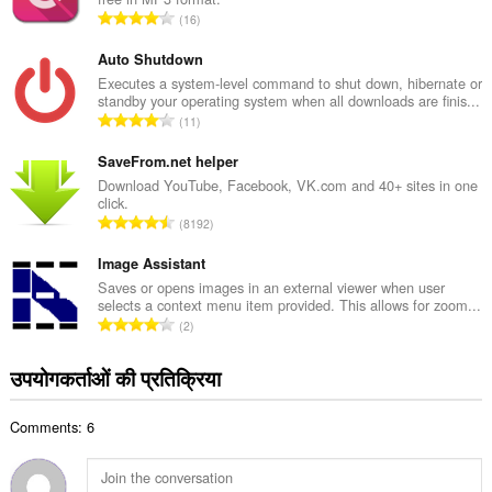
कु
रे
16
ल
टिं
सं
ग
Auto Shutdown
ख्या
की
Executes a system-level command to shut down, hibernate or
:
standby your operating system when all downloads are finis...
कु
रे
11
ल
टिं
सं
ग
SaveFrom.net helper
ख्या
की
Download YouTube, Facebook, VK.com and 40+ sites in one
:
click.
कु
रे
8192
ल
टिं
सं
ग
Image Assistant
ख्या
की
Saves or opens images in an external viewer when user
:
selects a context menu item provided. This allows for zoom...
कु
रे
2
ल
टिं
सं
ग
उपयोगकर्ताओं की प्रतिक्रिया
ख्या
की
:
कु
Comments: 6
ल
सं
ख्या