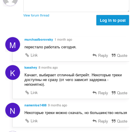
:
View forum thread
Log in to post
murchaalborovsky
1 month ago
M
перестало работать сегодня.
Link
Reply
Quote
kasshey
8 months ago
K
Качает, выбирает отличный битрейт. Некоторые треки
доступны не сразу (от чего зависит задержка -
непонятно).
Link
Reply
Quote
namenlos1488
9 months ago
N
Некоторые треки можно скачать, но большинство нельзя
Link
Reply
Quote