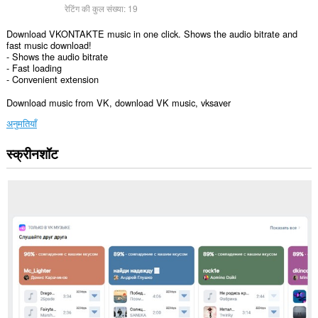
रेटिंग की कुल संख्या:
19
Download VKONTAKTE music in one click. Shows the audio bitrate and
fast music download!
- Shows the audio bitrate
- Fast loading
- Convenient extension
Download music from VK, download VK music, vksaver
अनुमतियाँ
स्क्रीनशॉट
यह
एक्सटेंशन
सभी
वेबसाइट
पर
आपके
डेटा
तक
पहुँच
प्राप्त
कर
सकता
है।
यह