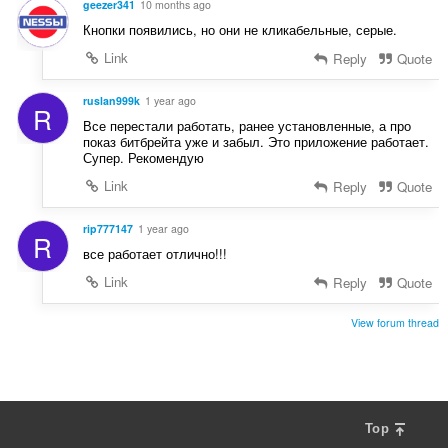
geezer341
10 months ago
Кнопки появились, но они не кликабельные, серые.
Link
Reply
Quote
ruslan999k
1 year ago
R
Все перестали работать, ранее установленные, а про
показ битбрейта уже и забыл. Это приложение работает.
Супер. Рекомендую
Link
Reply
Quote
rip777147
1 year ago
R
все работает отлично!!!
Link
Reply
Quote
View forum thread
Top