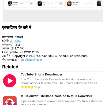
एक्सटेंशन
कुछ
वेबसाइट
पर
आपके
डेटा
तक
एक्सटेंशन के बारे में
पहुँच
प्राप्त
कर
डाउनलोड
52923
सकता
श्रेणी
डाउनलोड
है।
संस्करण
1.6.2
आकार
218.7 केबी
Last update
21 फ़रवरी 2025
लाइसेंस
Copyright 2024 371d7d42-5363-4272-a323-ee19ff29dbd9
सेवा वेबसाइट
https://slapvk.com
Related
YouTube Shorts Downloader
The YouTube Shorts Downloader Add-On allows you to
download your favorite YouTube Shorts videos for free as...
रे
8
टिं
ग
MP3Convert - 320kbps Youtube to MP3 Converter
की
Opera extension to convert and download Youtube videos for
free in MP3 format.