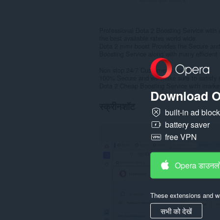
Professional Dota 2 Boosting Service with
the best available rates world wide.
Dota 2 mmr boost Provides the Secure and
Boosting Service along with many efficient
Non stop 24/7 Customer Support.
100% Secure and we make sure to satisfy ou
Dota 2 Cheap Boosting Service with market 
Download O
स्क्रीनशॉट
built-in ad bloc
battery saver
free VPN
Opera डाउनलो
These extensions and wa
सभी को देखें