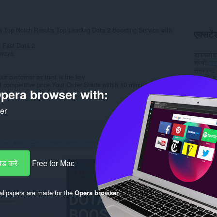
 a Top Notch Results Top Leading Dota 2 Boosting Service with
एक्सटेंश
 Fast Dota 2
 ways.
डाउनलोड
श्रेणी
उत
संस्करण
r customer as trust is the key.
आकार
5
competitive price.Your Order Starts within 10 minutes.
Last up
pera browser with:
लाइसेंस
सेवा वेबस
ker
Rela
ड करें
Free for Mac
llpapers are made for the
Opera browser
.