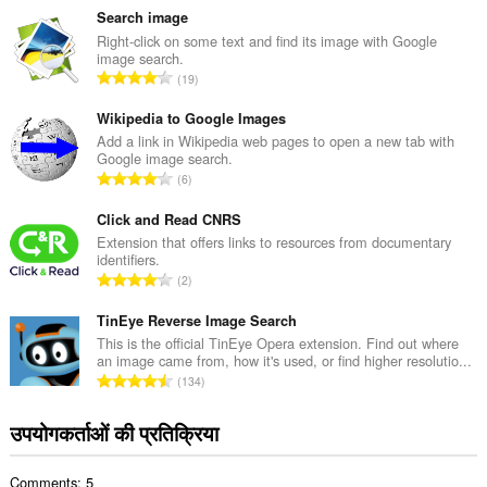
ग
Search image
की
Right-click on some text and find its image with Google
image search.
कु
रे
19
ल
टिं
सं
ग
Wikipedia to Google Images
ख्या
की
Add a link in Wikipedia web pages to open a new tab with
:
Google image search.
कु
रे
6
ल
टिं
सं
ग
Click and Read CNRS
ख्या
की
Extension that offers links to resources from documentary
:
identifiers.
कु
रे
2
ल
टिं
सं
ग
TinEye Reverse Image Search
ख्या
की
This is the official TinEye Opera extension. Find out where
:
an image came from, how it's used, or find higher resolutio...
कु
रे
134
ल
टिं
सं
ग
उपयोगकर्ताओं की प्रतिक्रिया
ख्या
की
:
कु
Comments: 5