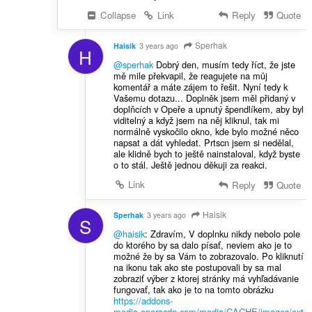
Collapse
Link
Reply
Quote
Sperhak
Haisik
3 years ago
H
@sperhak
Dobrý den, musím tedy říct, že jste
mě mile překvapil, že reagujete na můj
komentář a máte zájem to řešit. Nyní tedy k
Vašemu dotazu... Doplněk jsem měl přidaný v
doplňcích v Opeře a upnutý špendlíkem, aby byl
viditelný a když jsem na něj kliknul, tak mi
normálně vyskočilo okno, kde bylo možné něco
napsat a dát vyhledat. Prtscn jsem si nedělal,
ale klidně bych to ještě nainstaloval, když byste
o to stál. Ještě jednou děkuji za reakci.
Link
Reply
Quote
Haisik
Sperhak
3 years ago
S
@haisik
: Zdravím, V doplnku nikdy nebolo pole
do ktorého by sa dalo písať, neviem ako je to
možné že by sa Vám to zobrazovalo. Po kliknutí
na ikonu tak ako ste postupovali by sa mal
zobraziť výber z ktorej stránky má vyhľadávanie
fungovať, tak ako je to na tomto obrázku
https://addons-
media.operacdn.com/media/CACHE/images/ext