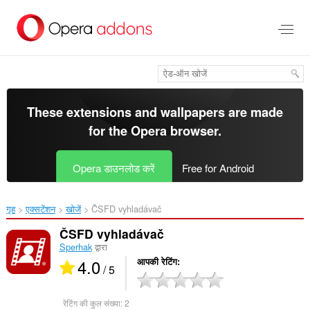
मुख्य
सामग्री
को
छोड़
दें
These extensions and wallpapers are made
for the
Opera browser
.
Opera डाउनलोड करें
Free for Android
गृह
एक्सटेंशन
खोजें
ČSFD vyhladávač‎
ČSFD vyhladávač
Sperhak
द्वारा
4.0
आपकी रेटिंग
/ 5
रेटिंग की कुल संख्या:
2