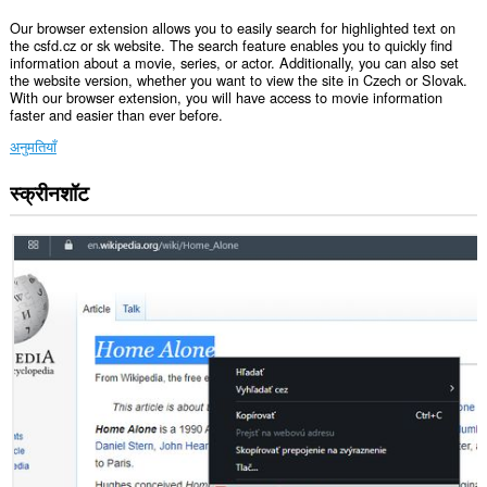
Our browser extension allows you to easily search for highlighted text on
the csfd.cz or sk website. The search feature enables you to quickly find
information about a movie, series, or actor. Additionally, you can also set
the website version, whether you want to view the site in Czech or Slovak.
With our browser extension, you will have access to movie information
faster and easier than ever before.
अनुमतियाँ
स्क्रीनशॉट
यह
एक्सटेंशन
आपके
टैब
और
ब्राउज़िंग
गतिविधि
तक
पहुँच
प्राप्त
कर
सकता
है।