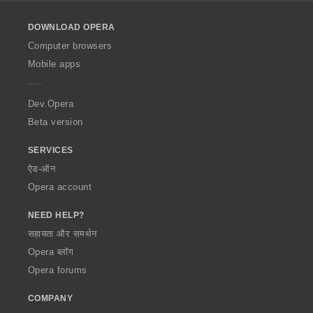
l
o
DOWNLOAD OPERA
w
O
Computer browsers
p
Mobile apps
e
r
a
Dev.Opera
Beta version
SERVICES
ऐड-ऑन
Opera account
NEED HELP?
सहायता और समर्थन
Opera ब्लॉग
Opera forums
COMPANY