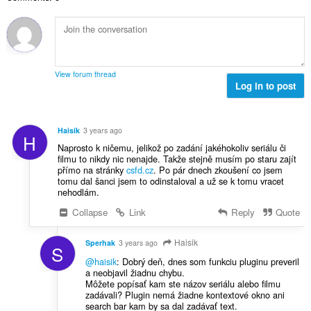
ल
सं
ख्या
:
View forum thread
Log in to post
Haisik
3 years ago
H
Naprosto k ničemu, jelikož po zadání jakéhokoliv seriálu či
filmu to nikdy nic nenajde. Takže stejně musím po staru zajít
přímo na stránky
csfd.cz
. Po pár dnech zkoušení co jsem
tomu dal šanci jsem to odinstaloval a už se k tomu vracet
nehodlám.
Collapse
Link
Reply
Quote
Haisik
Sperhak
3 years ago
S
@haisik
: Dobrý deň, dnes som funkciu pluginu preveril
a neobjavil žiadnu chybu.
Môžete popísať kam ste názov seriálu alebo filmu
zadávali? Plugin nemá žiadne kontextové okno ani
search bar kam by sa dal zadávať text.