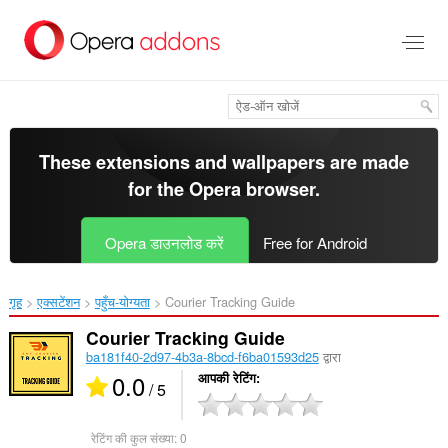
मुख्य
सामग्री
को
छोड़
दें
These extensions and wallpapers are made
for the
Opera browser
.
Opera डाउनलोड करें
Free for Android
गृह
एक्सटेंशन
पहुँच-योग्यता
Courier Tracking Guide‎
Courier Tracking Guide
ba181f40-2d97-4b3a-8bcd-f6ba01593d25
द्वारा
0.0
आपकी रेटिंग
/ 5
रेटिंग की कुल संख्या:
0