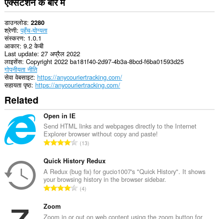
एक्सटेंशन के बारे में
डाउनलोड
2280
श्रेणी
पहुँच-योग्यता
संस्करण
1.0.1
आकार
9.2 केबी
Last update
27 अप्रैल 2022
लाइसेंस
Copyright 2022 ba181f40-2d97-4b3a-8bcd-f6ba01593d25
गोपनीयता नीति
सेवा वेबसाइट
https://anycouriertracking.com/
सहायता पृष्ठ
https://anycouriertracking.com/
Related
Open in IE
Send HTML links and webpages directly to the Internet
Explorer browser without copy and paste!
रे
13
टिं
ग
Quick History Redux
की
A Redux (bug fix) for gucio1007's "Quick History". It shows
your browsing history in the browser sidebar.
कु
रे
4
ल
टिं
सं
ग
Zoom
ख्या
की
Zoom in or out on web content using the zoom button for