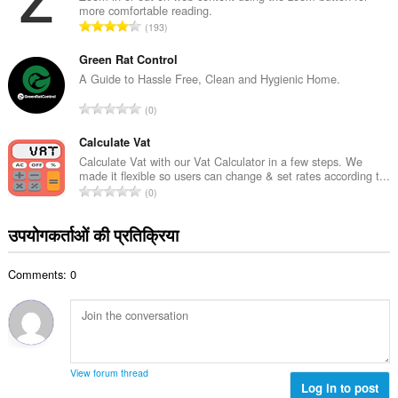
:
more comfortable reading.
कु
रे
193
ल
टिं
सं
ग
Green Rat Control
ख्या
की
A Guide to Hassle Free, Clean and Hygienic Home.
:
कु
रे
0
ल
टिं
सं
ग
Calculate Vat
ख्या
की
Calculate Vat with our Vat Calculator in a few steps. We
:
made it flexible so users can change & set rates according t...
कु
रे
0
ल
टिं
सं
ग
उपयोगकर्ताओं की प्रतिक्रिया
ख्या
की
:
कु
Comments: 0
ल
सं
ख्या
:
View forum thread
Log in to post