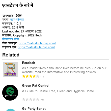
एक्सटेंशन के बारे में
डाउनलोड
2004
श्रेणी
पहुँच-योग्यता
संस्करण
1.0.1
आकार
25.8 केबी
Last update
27 अक्टूबर 2022
लाइसेंस
Copyright 2022 iteck
गोपनीयता नीति
सेवा वेबसाइट
https://vatcalculatorg.com/
सहायता पृष्ठ
https://vatcalculatorg.com/
Related
Readesh
As a reader lives a thousand lives before he dies. So on our
website, read the informative and interesting articles.
रे
1
टिं
ग
Green Rat Control
की
A Guide to Hassle Free, Clean and Hygienic Home.
कु
रे
0
ल
टिं
सं
ग
Go Party Script
ख्या