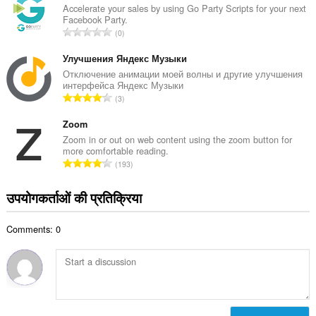
की
Accelerate your sales by using Go Party Scripts for your next
:
Facebook Party.
कु
रे
0
ल
टिं
सं
ग
Улучшения Яндекс Музыки
ख्या
की
Отключение анимации моей волны и другие улучшения
:
интерфейса Яндекс Музыки
कु
रे
3
ल
टिं
सं
ग
Zoom
ख्या
की
Zoom in or out on web content using the zoom button for
:
more comfortable reading.
कु
रे
193
ल
टिं
सं
ग
उपयोगकर्ताओं की प्रतिक्रिया
ख्या
की
:
कु
Comments: 0
ल
सं
ख्या
: