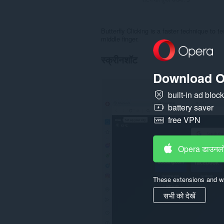
Butterfly Clicking is a faster technique to 
middle finger.
स्क्रीनशॉट
Download O
built-in ad bloc
battery saver
free VPN
Opera डाउनलो
These extensions and wa
सभी को देखें