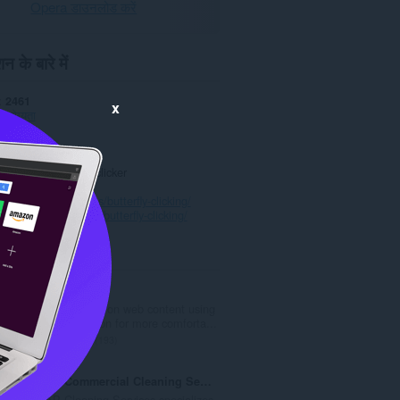
Opera डाउनलोड करें
न के बारे में
2461
x
ँच-योग्यता
1.0.0
7.1 केबी
date
17 मई 2022
Copyright 2022 testclicker
नीति
ाइट
https://cpstest.us/butterfly-clicking/
्ठ
https://cpstest.us/butterfly-clicking/
ted
Zoom
Zoom in or out on web content using
the zoom button for more comforta...
रे
193
टिं
ग
OZAP Commercial Cleaning Service
की
OZAP Cleaning Services specializes