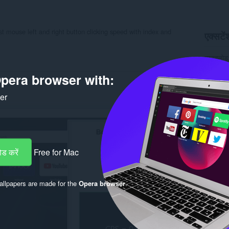
test mouse left and right button clicking speed with index and
एक्सटेंश
डाउनलोड
श्रेणी
पहु
संस्करण
pera browser with:
आकार
1
Last up
ker
लाइसेंस
गोपनीयता 
सेवा वेबस
सहायता पृष
Rela
ड करें
Free for Mac
llpapers are made for the
Opera browser
.