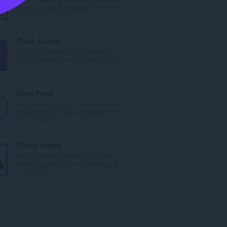
कु
in regular cleaning services for Offic...
ल
रे
0
सं
टिं
ख्या
ग
iTrack Courier
:
की
Check out All Kind of Couriers you
कु
would probably want to track for yo...
ल
रे
0
सं
टिं
ख्या
ग
Cares Fresh
:
की
A dedicated blog for Fresh Airpurifer,
कु
before going to buy any purifier rea...
ल
रे
0
सं
टिं
ख्या
ग
Cricket Arroyo
:
की
Get the latest updates on all your
कु
favorite cricket leagues, including P...
ल
रे
0
सं
टिं
ख्या
ग
:
की
कु
ल