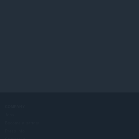
ख्या
:
COMPANY
Jobs
Become a partner
Press info