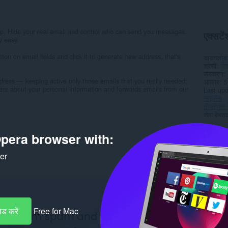
mp. Hide your real email and control who can send you messages.
एक्सटेंश
y easy.
tton on email fields and click it to generate new address, that's
डाउनलोड
श्रेणी
गोप
संस्करण
dress — keeping active only those emails that you really needed;
आकार
5
care about your personal information and forwards emails from our
Last up
लाइसेंस
गोपनीयता 
सेवा वेबस
Rela
pera browser with:
ker
ड करें
Free for Mac