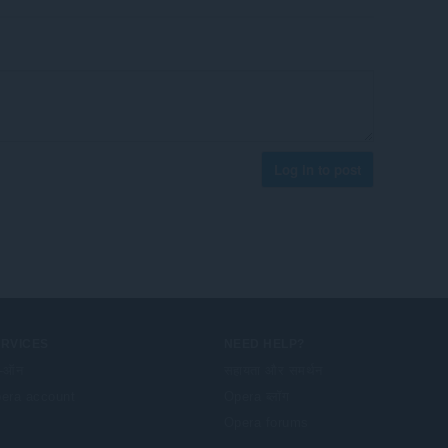
Log in to post
ERVICES
NEED HELP?
-ऑन
सहायता और समर्थन
era account
Opera ब्लॉग
Opera forums