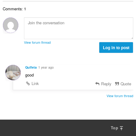
:
कु
Comments: 1
ल
सं
ख्या
:
View forum thread
Log in to post
Qulfeta
1 year ago
good
Link
Reply
Quote
View forum thread
Top