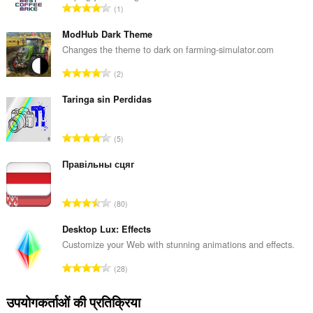
रे
1
टिं
ग
ModHub Dark Theme
की
Changes the theme to dark on farming-simulator.com
कु
रे
2
ल
टिं
सं
ग
Taringa sin Perdidas
ख्या
की
:
कु
रे
5
ल
टिं
सं
ग
Правільны сцяг
ख्या
की
:
कु
रे
80
ल
टिं
सं
ग
Desktop Lux: Effects
ख्या
की
Customize your Web with stunning animations and effects.
:
कु
रे
28
ल
टिं
सं
ग
उपयोगकर्ताओं की प्रतिक्रिया
ख्या
की