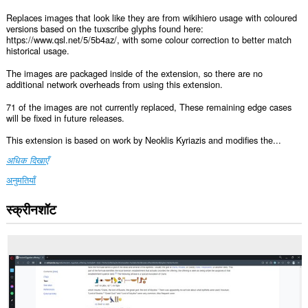
Replaces images that look like they are from wikihiero usage with coloured
versions based on the tuxscribe glyphs found here:
https://www.qsl.net/5/5b4az/, with some colour correction to better match
historical usage.
The images are packaged inside of the extension, so there are no
additional network overheads from using this extension.
71 of the images are not currently replaced, These remaining edge cases
will be fixed in future releases.
This extension is based on work by Neoklis Kyriazis and modifies the...
अधिक दिखाएँ
अनुमतियाँ
स्क्रीनशॉट
यह
एक्सटेंशन
सभी
वेबसाइट
पर
आपके
डेटा
तक
पहुँच