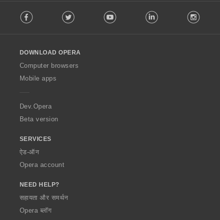
F
Facebook
Twitter
Youtube
LinkedIn
Instag
o
l
l
o
DOWNLOAD OPERA
w
O
Computer browsers
p
Mobile apps
e
r
a
Dev.Opera
Beta version
SERVICES
ऐड-ऑन
Opera account
NEED HELP?
सहायता और समर्थन
Opera ब्लॉग