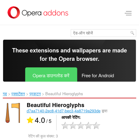
मुख्य
सामग्री
को
छोड़
दें
These extensions and wallpapers are made
for the
Opera browser
.
Opera डाउनलोड करें
Free for Android
गृह
एक्सटेंशन
प्रकटन
Beautiful Hieroglyphs‎
Beautiful Hieroglyphs
d7aa7140-2ec8-41d7-bec3-4a8719a293de
द्वारा
4.0
आपकी रेटिंग
/ 5
रेटिंग की कुल संख्या:
3