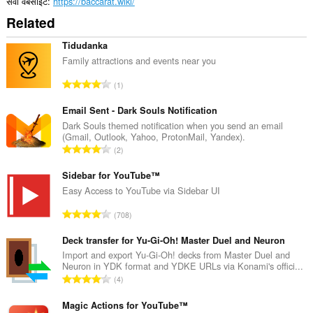
सेवा वेबसाइट
https://baccarat.wiki/
Related
Tidudanka
Family attractions and events near you
रे
1
टिं
ग
Email Sent - Dark Souls Notification
की
Dark Souls themed notification when you send an email
(Gmail, Outlook, Yahoo, ProtonMail, Yandex).
कु
रे
2
ल
टिं
सं
ग
Sidebar for YouTube™
ख्या
की
Easy Access to YouTube via Sidebar UI
:
कु
रे
708
ल
टिं
सं
ग
Deck transfer for Yu-Gi-Oh! Master Duel and Neuron
ख्या
की
Import and export Yu-Gi-Oh! decks from Master Duel and
:
Neuron in YDK format and YDKE URLs via Konami's offici...
कु
रे
4
ल
टिं
सं
ग
Magic Actions for YouTube™
ख्या