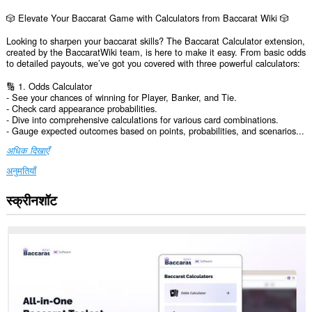
🎲 Elevate Your Baccarat Game with Calculators from Baccarat Wiki 🎲
Looking to sharpen your baccarat skills? The Baccarat Calculator extension,
created by the BaccaratWiki team, is here to make it easy. From basic odds
to detailed payouts, we’ve got you covered with three powerful calculators:
🔢 1. Odds Calculator
- See your chances of winning for Player, Banker, and Tie.
- Check card appearance probabilities.
- Dive into comprehensive calculations for various card combinations.
- Gauge expected outcomes based on points, probabilities, and scenarios...
अधिक दिखाएँ
अनुमतियाँ
स्क्रीनशॉट
यह
एक्सटेंशन
सभी
वेबसाइट
पर
आपके
डेटा
तक
पहुँच
प्राप्त