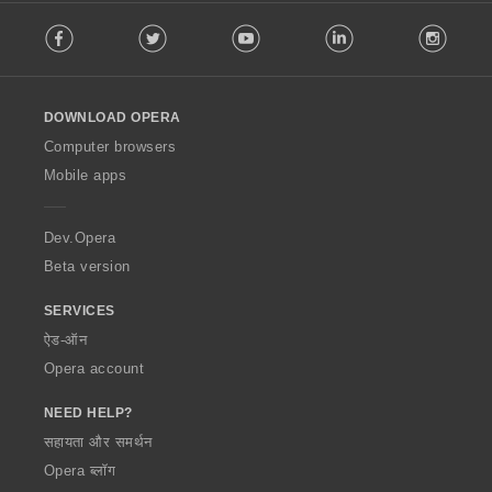
F
Facebook
Twitter
Youtube
LinkedIn
Instag
o
l
l
o
DOWNLOAD OPERA
w
O
Computer browsers
p
Mobile apps
e
r
a
Dev.Opera
Beta version
SERVICES
ऐड-ऑन
Opera account
NEED HELP?
सहायता और समर्थन
Opera ब्लॉग