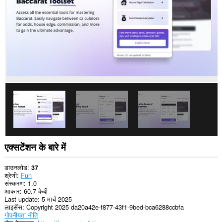
कर
सकता
है।
यह
एक्सटेंशन
आपके
टैब
और
ब्राउज़िंग
गतिविधि
तक
पहुँच
प्राप्त
कर
सकता
है।
एक्सटेंशन के बारे में
डाउनलोड
37
श्रेणी
Fun
संस्करण
1.0
आकार
60.7 केबी
Last update
5 मार्च 2025
लाइसेंस
Copyright 2025 da20a42e-f877-43f1-9bed-bca6288ccbfa
गोपनीयता नीति