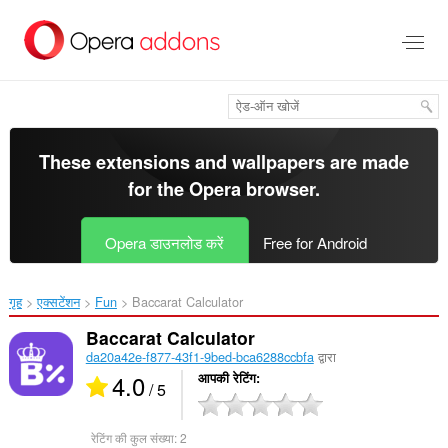
मुख्य
सामग्री
को
छोड़
दें
These extensions and wallpapers are made
for the
Opera browser
.
Opera डाउनलोड करें
Free for Android
गृह
एक्सटेंशन
Fun
Baccarat Calculator‎
Baccarat Calculator
da20a42e-f877-43f1-9bed-bca6288ccbfa
द्वारा
4.0
आपकी रेटिंग
/ 5
रेटिंग की कुल संख्या:
2