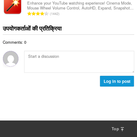
की
Enhance your YouTube watching experience! Cinema Mode,
:
Mouse Wheel Volume Control, AutoHD, Expand, Snapshot...
कु
रे
1442
ल
टिं
सं
ग
उपयोगकर्ताओं की प्रतिक्रिया
ख्या
की
:
कु
Comments: 0
ल
सं
ख्या
:
Log in to post
Top