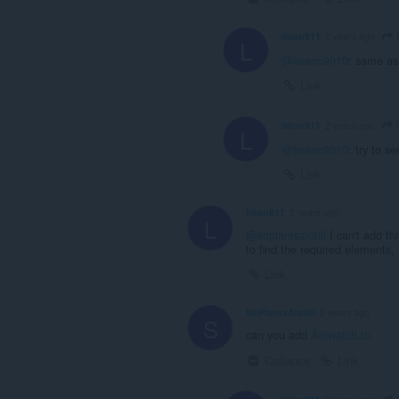
liiion911
2 years ago
L
@keano9010
: same a
Link
liiion911
2 years ago
L
@keano9010
: try to s
Link
liiion911
2 years ago
L
@sirplantsalotlll
I can't add th
to find the required elements, 
Link
SirPlantsAlotlll
2 years ago
S
can you add
Aniwatch.to
Collapse
Link
S