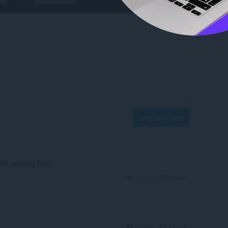
Log in to post
till updating this?
Reply
Quote
Reply
Quote