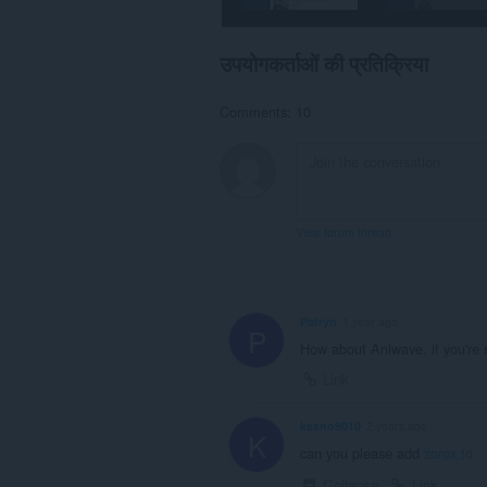
उपयोगकर्ताओं की प्रतिक्रिया
Comments: 10
View forum thread
Patryn
1 year ago
P
How about Aniwave, if you're s
Link
keano9010
2 years ago
K
can you please add
zorox.to
Collapse
Link