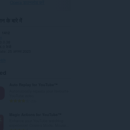
Opera डाउनलोड करें
न के बारे में
1412
n
0.0.38
4.0 केबी
date
25 अगस्त 2023
नीति
ted
Auto Replay for YouTube™
Automatically repeats your favourite
YouTube video.
रे
13
टिं
ग
Magic Actions for YouTube™
की
Enhance your YouTube watching
कु
experience! Cinema Mode, Mouse...
ल