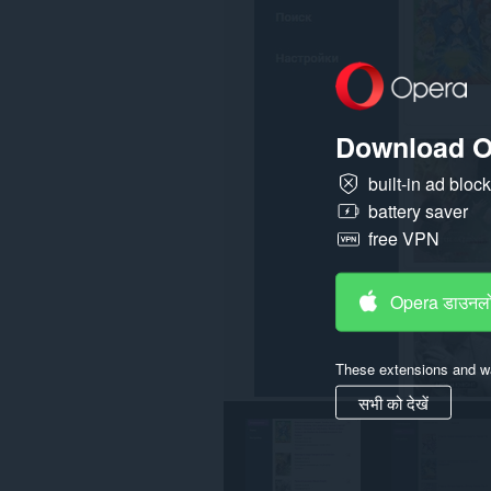
तक
पहुँच
प्राप्त
कर
सकता
है।
Download O
यह
एक्सटेंशन
आपके
built-in ad bloc
टैब
battery saver
और
ब्राउज़िंग
free VPN
गतिविधि
तक
पहुँच
प्राप्त
Opera डाउनलो
कर
सकता
है।
These extensions and wa
सभी को देखें