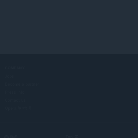
COMPANY
Jobs
Become a partner
Press info
Contact us
Opera के बारे में
Select
Top