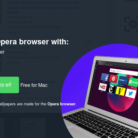
pera browser with:
ker
ड करें
Free for Mac
llpapers are made for the
Opera browser
.