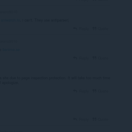
keano9010
s
aniwatch.to
, i can't. They use antiparser(
Reply
Quote
keano9010
ee
9anime.se
Reply
Quote
is site due to page inspection protection. It will take too much time
I apologize.
Reply
Quote
Reply
Quote
irPlantsAlotlll