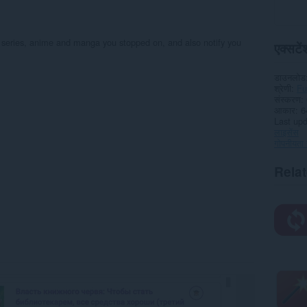
series, anime and manga you stopped on, and also notify you
एक्सटेंश
डाउनलोड
श्रेणी
Fu
संस्करण
आकार
6
Last up
लाइसेंस
गोपनीयता 
Rela