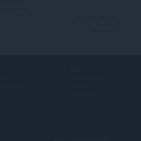
o see
9anime.se
Reply
Quote
View forum thread
ERVICES
NEED HELP?
-ऑन
सहायता और समर्थन
era account
Opera ब्लॉग
Opera forums
© Opera Software
Privacy
Terms of Service