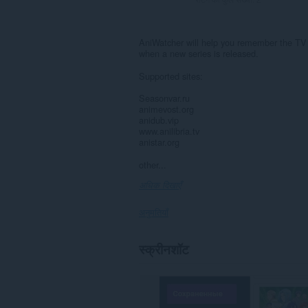
AniWatcher will help you remember the TV 
when a new series is released.
Supported sites:
Seasonvar.ru
animevost.org
anidub.vip
www.anilibria.tv
anistar.org
other...
अधिक दिखाएँ
अनुमतियाँ
यह
स्क्रीनशॉट
एक्सटेंशन
कुछ
वेबसाइट
पर
आपके
डेटा