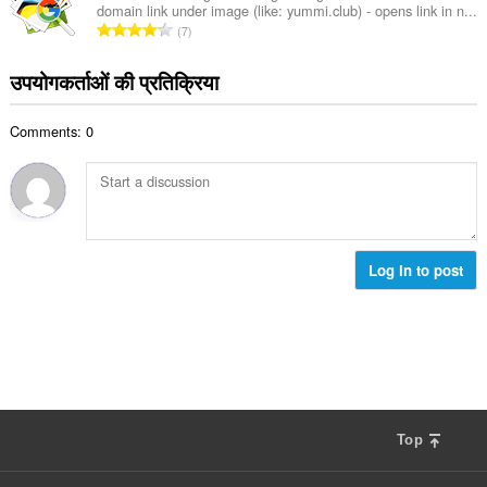
:
domain link under image (like: yummi.club) - opens link in n...
कु
रे
7
ल
टिं
सं
ग
उपयोगकर्ताओं की प्रतिक्रिया
ख्या
की
:
कु
Comments: 0
ल
सं
ख्या
:
Log in to post
Top
F