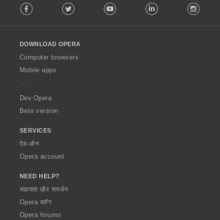
Facebook
Twitter
Youtube
LinkedIn
Instag
o
l
l
o
DOWNLOAD OPERA
w
O
Computer browsers
p
Mobile apps
e
r
a
Dev.Opera
Beta version
SERVICES
ऐड-ऑन
Opera account
NEED HELP?
सहायता और समर्थन
Opera ब्लॉग
Opera forums