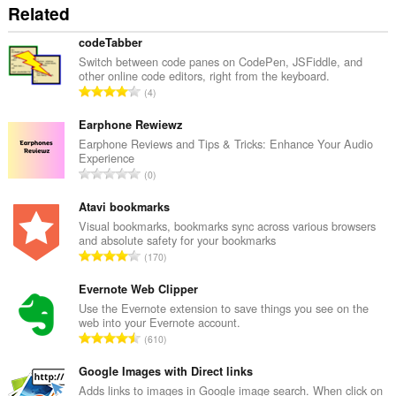
Related
data.
codeTabber
Switch between code panes on CodePen, JSFiddle, and
other online code editors, right from the keyboard.
रे
4
टिं
ग
Earphone Rewiewz
की
Earphone Reviews and Tips & Tricks: Enhance Your Audio
Experience
कु
रे
0
ल
टिं
सं
ग
Atavi bookmarks
ख्या
की
Visual bookmarks, bookmarks sync across various browsers
:
and absolute safety for your bookmarks
कु
रे
170
ल
टिं
सं
ग
Evernote Web Clipper
ख्या
की
Use the Evernote extension to save things you see on the
:
web into your Evernote account.
कु
रे
610
ल
टिं
सं
ग
Google Images with Direct links
ख्या
की
Adds links to images in Google image search. When click on