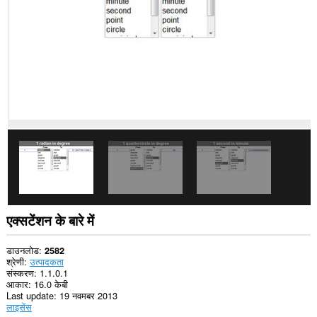
कर
सकता
है।
यह
एक्सटेंशन
आपके
टैब
और
ब्राउज़िंग
गतिविधि
तक
पहुँच
प्राप्त
कर
सकता
है।
This
एक्सटेंशन के बारे में
extension
can
store
डाउनलोड
2582
an
श्रेणी
उत्पादकता
unlimited
संस्करण
1.1.0.1
amount
आकार
16.0 केबी
of
Last update
19 नवमबर 2013
client-
लाइसेंस
side