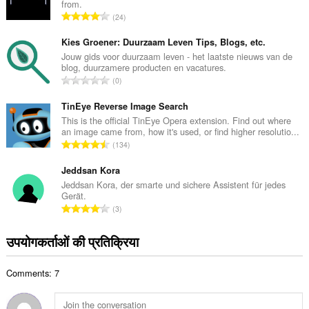
from.
कु
रे
24
ल
टिं
सं
ग
Kies Groener: Duurzaam Leven Tips, Blogs, etc.
ख्या
की
Jouw gids voor duurzaam leven - het laatste nieuws van de
:
blog, duurzamere producten en vacatures.
कु
रे
0
ल
टिं
सं
ग
TinEye Reverse Image Search
ख्या
की
This is the official TinEye Opera extension. Find out where
:
an image came from, how it's used, or find higher resolutio...
कु
रे
134
ल
टिं
सं
ग
Jeddsan Kora
ख्या
की
Jeddsan Kora, der smarte und sichere Assistent für jedes
:
Gerät.
कु
रे
3
ल
टिं
सं
ग
उपयोगकर्ताओं की प्रतिक्रिया
ख्या
की
:
कु
Comments: 7
ल
सं
ख्या