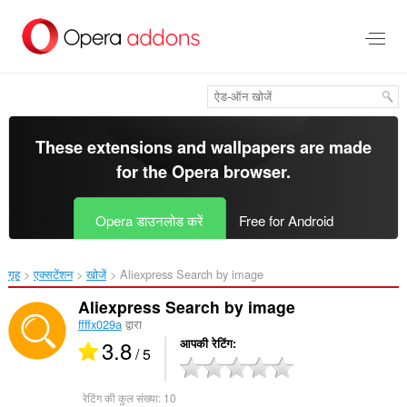
मुख्य
सामग्री
को
छोड़
दें
These extensions and wallpapers are made
for the
Opera browser
.
Opera डाउनलोड करें
Free for Android
गृह
एक्सटेंशन
खोजें
Aliexpress Search by image‎
Aliexpress Search by image
ffffx029a
द्वारा
3.8
आपकी रेटिंग
/ 5
रेटिंग की कुल संख्या:
10