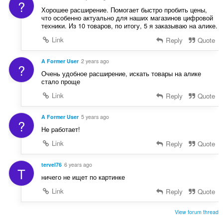
?
Хорошее расширение. Помогает быстро пробить цены,
что особенно актуально для наших магазинов цифровой
техники. Из 10 товаров, по итогу, 5 я заказываю на алике.
Link
Reply
Quote
A Former User
2 years ago
?
Очень удобное расширение, искать товары на алике
стало проще
Link
Reply
Quote
A Former User
5 years ago
?
He pаботает!
Link
Reply
Quote
tervel76
6 years ago
T
ничего не ищет по картинке
Link
Reply
Quote
View forum thread