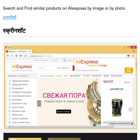
Search and Find similar products on Aliexpress by image or by photo
अनुमतियाँ
स्क्रीनशॉट
यह
एक्सटेंशन
कुछ
वेबसाइट
पर
आपके
डेटा
तक
पहुँच
प्राप्त
कर
सकता
है।