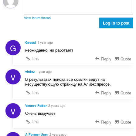
:
View forum thread
Log in to post
Gesssi
1 year ago
G
неожиданно, но работает)
Link
Reply
Quote
virdez
1 year ago
V
В результатах поиска все ссылки ведут на
несуществующую страницу на Алиэкспрессе.
Link
Reply
Quote
Vestov-Fedor
2 years ago
V
Очень выручает
Link
Reply
Quote
A Former User
2 years ago